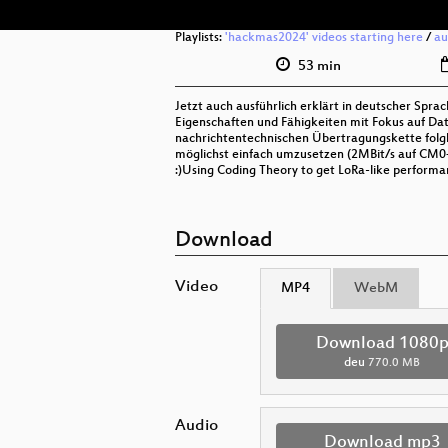
Playlists:
'hackmas2024' videos starting here
/
au
53 min
Jetzt auch ausführlich erklärt in deutscher Spra
Eigenschaften und Fähigkeiten mit Fokus auf D
nachrichtentechnischen Übertragungskette folgli
möglichst einfach umzusetzen (2MBit/s auf CM0
:)Using Coding Theory to get LoRa-like performa
Download
Video
MP4
WebM
Download 1080
deu
770.0 MB
Audio
Download mp3