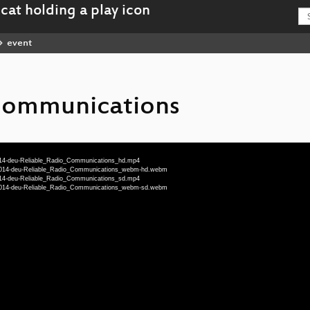
event
 Communications
014-deu-Reliable_Radio_Communications_hd.mp4
93014-deu-Reliable_Radio_Communications_webm-hd.webm
014-deu-Reliable_Radio_Communications_sd.mp4
93014-deu-Reliable_Radio_Communications_webm-sd.webm