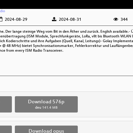
dio
2024-08-29
2024-08-31
344
che. Der lange steinige Weg vom Bit in den Äther und zurück. English available.-
atenübertragung (ISM Module, Sprechfunkgeräte, LoRa, vllt bis Bluetooth WLA
ch Kodierschritte und ihre Aufgaben (Quell, Kanal, Leitungs)- Golay Implementa
+ @ 48 MHz) bietet Synchronisationsmarker, Fehlerkorrektur und Lauflängenbe
nce from every ISM Radio Transceiver.
p
Download 576p
deu
141.4 MB
Download opus