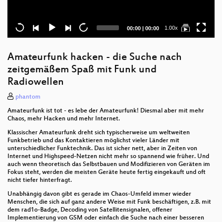
Current
Total
1.00x
00:00
|
00:00
time
duration
Amateurfunk hacken - die Suche nach
zeitgemäßem Spaß mit Funk und
Radiowellen
phantom
Amateurfunk ist tot - es lebe der Amateurfunk! Diesmal aber mit mehr
Chaos, mehr Hacken und mehr Internet.
Klassischer Amateurfunk dreht sich typischerweise um weltweiten
Funkbetrieb und das Kontaktieren möglichst vieler Länder mit
unterschiedlicher Funktechnik. Das ist sicher nett, aber in Zeiten von
Internet und Highspeed-Netzen nicht mehr so spannend wie früher. Und
auch wenn theoretisch das Selbstbauen und Modifizieren von Geräten im
Fokus steht, werden die meisten Geräte heute fertig eingekauft und oft
nicht tiefer hinterfragt.
Unabhängig davon gibt es gerade im Chaos-Umfeld immer wieder
Menschen, die sich auf ganz andere Weise mit Funk beschäftigen, z.B. mit
dem rad1o-Badge, Decoding von Satellitensignalen, offener
Implementierung von GSM oder einfach die Suche nach einer besseren