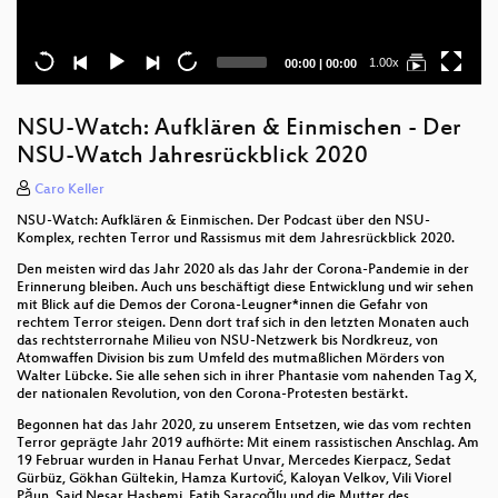
Current
Total
1.00x
00:00
|
00:00
time
duration
NSU-Watch: Aufklären & Einmischen - Der
NSU-Watch Jahresrückblick 2020
Caro Keller
NSU-Watch: Aufklären & Einmischen. Der Podcast über den NSU-
Komplex, rechten Terror und Rassismus mit dem Jahresrückblick 2020.
Den meisten wird das Jahr 2020 als das Jahr der Corona-Pandemie in der
Erinnerung bleiben. Auch uns beschäftigt diese Entwicklung und wir sehen
mit Blick auf die Demos der Corona-Leugner*innen die Gefahr von
rechtem Terror steigen. Denn dort traf sich in den letzten Monaten auch
das rechtsterrornahe Milieu von NSU-Netzwerk bis Nordkreuz, von
Atomwaffen Division bis zum Umfeld des mutmaßlichen Mörders von
Walter Lübcke. Sie alle sehen sich in ihrer Phantasie vom nahenden Tag X,
der nationalen Revolution, von den Corona-Protesten bestärkt.
Begonnen hat das Jahr 2020, zu unserem Entsetzen, wie das vom rechten
Terror geprägte Jahr 2019 aufhörte: Mit einem rassistischen Anschlag. Am
19 Februar wurden in Hanau Ferhat Unvar, Mercedes Kierpacz, Sedat
Gürbüz, Gökhan Gültekin, Hamza Kurtović, Kaloyan Velkov, Vili Viorel
Păun, Said Nesar Hashemi, Fatih Saraçoğlu und die Mutter des