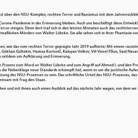
it den Sea Punks
ty of equals
t über den NSU-Komplex, rechten Terror und Rassismus mit dem Jahresrückbli
 Corona-Pandemie in der Erinnerung bleiben. Auch uns beschäftigt diese Entwickl
rror steigen. Denn dort traf sich in den letzten Monaten auch das rechtsterr
aßlichen Mörders von Walter Lübcke. Sie alle sehen sich in ihrer Phantasie vo
en, wie das vom rechten Terror geprägte Jahr 2019 aufhörte: Mit einem rassis
ichtsmethode
 Gökhan Gültekin, Hamza Kurtović, Kaloyan Velkov, Vili Viorel Păun, Said Nesa
 seitdem um Aufklärung und Erinnerung.
020:
en Prozess zum Mord an Walter Lübcke und zum Angriff auf Ahmed I. und den Pro
 die Nebenklage neue Standards erkämpft hat, wenn es um die juristische Aufar
ssen aus der Wikipedia
setzung des NSU-Prozesses zu sein. Das schriftliche Urteil des NSU-Prozesses, d
meinsam mit Frag den Staat.
Decentralized Podcasting
hen und mit ihnen auch einen Ausblick auf das nächste Jahr wagen, von dem wir h
 SciFi und die Wirklichkeit