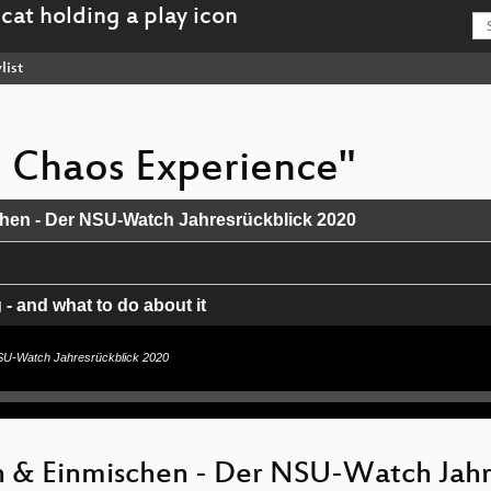
list
e Chaos Experience"
hen - Der NSU-Watch Jahresrückblick 2020
- and what to do about it
Pandemic
SU-Watch Jahresrückblick 2020
eministische Organisation an der Kunsthochschule - Ein Ge
Collective und fe*male intervention
 & Einmischen - Der NSU-Watch Jahr