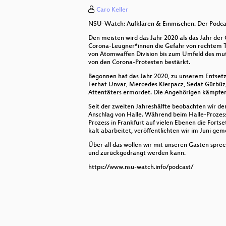
Crackhouse Kochradio zu Tisch m
Caro Keller
How to solve conflict in a communi
NSU-Watch: Aufklären & Einmischen. Der Podcas
Den meisten wird das Jahr 2020 als das Jahr der
Operation Mindfuck Vol. 4
Corona-Leugner*innen die Gefahr von rechtem Te
von Atomwaffen Division bis zum Umfeld des mutm
Binärgewitter Talk Live
von den Corona-Protesten bestärkt.
Begonnen hat das Jahr 2020, zu unserem Entsetz
Podcasting als produktive Unterr
Ferhat Unvar, Mercedes Kierpacz, Sedat Gürbüz,
Attentäters ermordet. Die Angehörigen kämpfen
Der netzpolitische Wetterbericht 2
Seit der zweiten Jahreshälfte beobachten wir d
Anschlag von Halle. Während beim Halle-Prozess
Entbehrliches - Unterhaltsames Wi
Prozess in Frankfurt auf vielen Ebenen die Fort
kalt abarbeitet, veröffentlichten wir im Juni ge
Funkwhale and the Importance of 
Über all das wollen wir mit unseren Gästen sprec
und zurückgedrängt werden kann.
Piano Concert 🎹
https://www.nsu-watch.info/podcast/
Realitätstheorie - Ein Podcast über
Introduction to Wikidata
PrivacyWeek – der Podcast