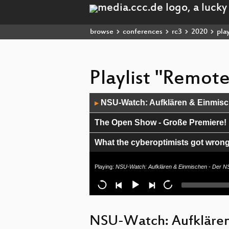
browse
conferences
rc3
2020
play
Playlist "Remot
Audio
NSU-Watch: Aufklären & Einmisc
▶
Player
The Open Show - Große Premiere!
What the cyberoptimists got wrong 
Climate Change and the Corona 
Playing:
NSU-Watch: Aufklären & Einmischen - Der N
Wir wollen die ganze Bäckerei: F
Alle Roma bleiben
NSU-Watch: Aufklären