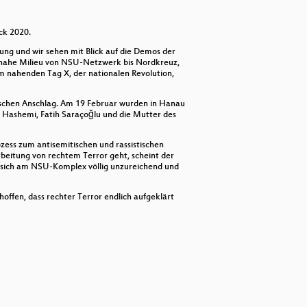
decrease
volume.
ck 2020.
ung und wir sehen mit Blick auf die Demos der
ornahe Milieu von NSU-Netzwerk bis Nordkreuz,
m nahenden Tag X, der nationalen Revolution,
tischen Anschlag. Am 19 Februar wurden in Hanau
r Hashemi, Fatih Saraçoğlu und die Mutter des
zess zum antisemitischen und rassistischen
beitung von rechtem Terror geht, scheint der
as sich am NSU-Komplex völlig unzureichend und
offen, dass rechter Terror endlich aufgeklärt