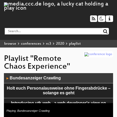
browse
conferences
rc3
2020
playlist
Playlist "Remote
Chaos Experience"
Audio
Bundesanzeiger Crawling
▶
Player
Holt euch Personalausweise ohne Fingerabdrücke –
solange es geht
Introducing utk-web - a web developer's view on
firmware
Playing:
Bundesanzeiger Crawling