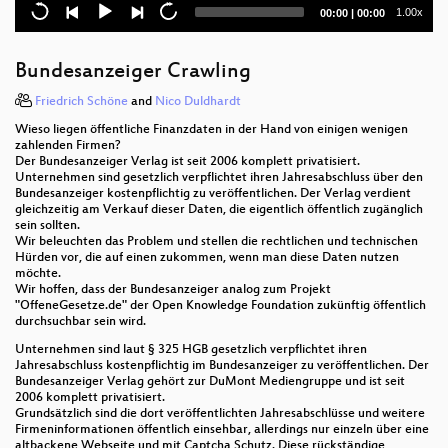
When Lightning Strikes Thrice: Breaking
Current
Total
1.00x
00:00
|
00:00
Thunderbolt 3 Security
time
duration
Porting Linux to your favorite obscure Arm SoC
Bundesanzeiger Crawling
Oh du fröhliche, oh du smarte Welt...
Friedrich Schöne
and
Nico Duldhardt
Wieso liegen öffentliche Finanzdaten in der Hand von einigen wenigen
Wie werde ich meine Welt verbessern?!
zahlenden Firmen?
Der Bundesanzeiger Verlag ist seit 2006 komplett privatisiert.
Encrypted DNS, Eposide II
Unternehmen sind gesetzlich verpflichtet ihren Jahresabschluss über den
Bundesanzeiger kostenpflichtig zu veröffentlichen. Der Verlag verdient
gleichzeitig am Verkauf dieser Daten, die eigentlich öffentlich zugänglich
Performance: "PFEIF DRAUF" AeroSoul Musik
sein sollten.
Instrumente
Wir beleuchten das Problem und stellen die rechtlichen und technischen
Hürden vor, die auf einen zukommen, wenn man diese Daten nutzen
BioInformaticsHack
möchte.
Wir hoffen, dass der Bundesanzeiger analog zum Projekt
"OffeneGesetze.de" der Open Knowledge Foundation zukünftig öffentlich
Digital integrity of the human person, a new
durchsuchbar sein wird.
fundamental right 2020 update
Unternehmen sind laut § 325 HGB gesetzlich verpflichtet ihren
Jahresabschluss kostenpflichtig im Bundesanzeiger zu veröffentlichen. Der
Visual dynamics of healthy aging
Bundesanzeiger Verlag gehört zur DuMont Mediengruppe und ist seit
2006 komplett privatisiert.
Bitwäscherei - rc3.world Tour
Grundsätzlich sind die dort veröffentlichten Jahresabschlüsse und weitere
Firmeninformationen öffentlich einsehbar, allerdings nur einzeln über eine
altbackene Webseite und mit Captcha Schutz. Diese rückständige
Why We Must Save Julian Assange and WikiLeaks