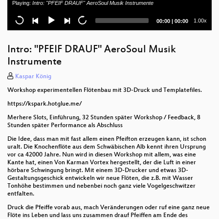
Playing:
Intro: "PFEIF DRAUF" AeroSoul Musik Instrumente
Freifunk-Knowhow - Gemeinnützigkeit & größere
Installationen
Current
Total
1.00x
00:00
|
00:00
time
duration
Ethical Hackers + Investigative Journos... GAME
OVER?
Intro: "PFEIF DRAUF" AeroSoul Musik
Instrumente
Elektronische Beweisführung
Kaspar König
What have we lost?
Workshop experimentellen Flötenbau mit 3D-Druck und Templatefiles.
Careables - Video Stories of Open Source Hardware
https://kspark.hotglue.me/
for Care
Merhere Slots, Einführung, 32 Stunden später Workshop / Feedback, 8
Stunden später Performance als Abschluss
cyber4EDU & infra.run
Die Idee, dass man mit fast allem einen Pfeifton erzeugen kann, ist schon
uralt. Die Knochenflöte aus dem Schwäbischen Alb kennt ihren Ursprung
Open-Source-Initiativen der deutschen und
vor ca 42000 Jahre. Nun wird in diesen Workshop mit allem, was eine
europäischen Regierungen
Kante hat, einen Von Karman Vortex hergestellt, der die Luft in einer
hörbare Schwingung bringt. Mit einem 3D-Drucker und etwas 3D-
Videoüberwachung von Demonstrationen und die
Gestaltungsgeschick entwickeln wir neue Flöten, die z.B. mit Wasser
Definitionsmacht der Polizei. Zwischen
Tonhöhe bestimmen und nebenbei noch ganz viele Vogelgeschwitzer
Objektivitätsfiktion und selektiver Sanktionierung
entfalten.
Druck die Pfeiffe vorab aus, mach Veränderungen oder ruf eine ganz neue
Digitale Gewalt gegen Frauen
Flöte ins Leben und lass uns zusammen drauf Pfeiffen am Ende des