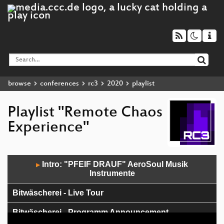
browse
conferences
rc3
2020
playlist
Playlist "Remote Chaos
Experience"
Audio
Intro: "PFEIF DRAUF" AeroSoul Musik
▶
Player
Instrumente
Bitwäscherei - Live Tour
Bitwäscherei - Programm Announcement