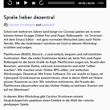
Current
Total
1.00x
00:00
|
00:00
Send mail to jail
time
duration
Bundesanzeiger Crawling
Spiele lieber dezentral
Holt euch Personalausweise ohne Fingerabdrücke –
Carsten Strotmann
and
padeluun
solange es geht
Schon seit mehreren Jahren (und lange vor Corona) spielen wir in einer
kleinen feinen Gruppe Online Pen-and-Paper Rollenspiele - im Terminal -
Introducing utk-web - a web developer's view on
mit dem Emacs Editor - mit ganz normalen Menschen (also auch Nicht-
firmware
Nerds). Wie das funktioniert möchten wir Euch in diesem Workshop
erzählen und zeigen.
When Lightning Strikes Thrice: Breaking
Plattformen (Roll20, Discord …) sind einfach, bequem und voll nützlicher
Thunderbolt 3 Security
Funktionen. Aber die vielen Funktionen lenken ab, beim Pen-and-Paper
Rollenspiel ist die beste Grafik im Kopf. Plattformen engen ein, fesseln den
Benutzer, sammeln Daten, sind zum konsumieren und nicht “selber
Porting Linux to your favorite obscure Arm SoC
machen”. Wir machen unser Online-RPG selber, mit einfachen
Werkzeugen. Dezentral. Mit Freier Software. Für uns macht es Spass, im
Oh du fröhliche, oh du smarte Welt...
Cyberpunk Grosskonzerne auszutricksen, ohne in dieser Welt ein Sklave
grosser Konzerne zu sein. Wir möchten motivieren, die Fesseln der
Plattformen abzustreifen und das Online-Hobby zu befreien. Kommt mit
Wie werde ich meine Welt verbessern?!
auf ein Abenteuer!
Encrypted DNS, Eposide II
In diesem Mini-Workshop gibt Carsten Strotmann seinem
Gesprächspartner padeluun einen Einblick in die Welt der remote
pen&paper Spiele.
Performance: "PFEIF DRAUF" AeroSoul Musik
Instrumente