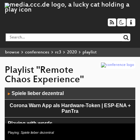
browse
conferences
rc3
2020
playlist
Playlist "Remote
Chaos Experience"
Audio
Spiele lieber dezentral
▶
Player
Corona Warn App als Hardware-Token | ESP-ENA +
PanTra
Playing with words
Playing:
Spiele lieber dezentral
Nichts ist unmöglich ...