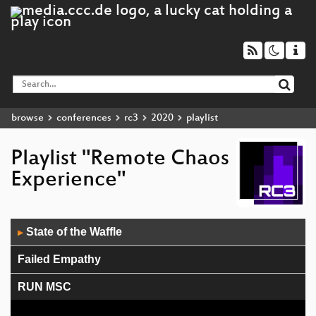
browse
conferences
rc3
2020
playlist
Playlist "Remote Chaos
Experience"
Audio
State of the Waffle
▶
Player
Failed Empathy
RUN MSC
Rage Against The Machine Learning