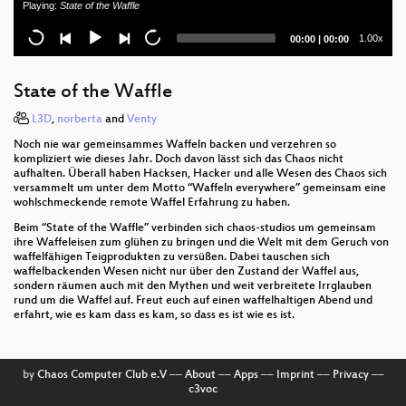
Playing:
State of the Waffle
als gemeinschaft stark durch krisen
Current
Total
1.00x
00:00
|
00:00
time
duration
ChaosZone Opening
State of the Waffle
Die Geschichte der Corona-Warn-App
L3D
,
norberta
and
Venty
Building (less in-) accessible web sites
Noch nie war gemeinsammes Waffeln backen und verzehren so
kompliziert wie dieses Jahr. Doch davon lässt sich das Chaos nicht
rC3 Kalender: Das ging nicht in Saal 1!
aufhalten. Überall haben Hacksen, Hacker und alle Wesen des Chaos sich
versammelt um unter dem Motto “Waffeln everywhere” gemeinsam eine
wohlschmeckende remote Waffel Erfahrung zu haben.
Beim “State of the Waffle” verbinden sich chaos-studios um gemeinsam
ihre Waffeleisen zum glühen zu bringen und die Welt mit dem Geruch von
waffelfähigen Teigprodukten zu versüßen. Dabei tauschen sich
waffelbackenden Wesen nicht nur über den Zustand der Waffel aus,
sondern räumen auch mit den Mythen und weit verbreitete Irrglauben
rund um die Waffel auf. Freut euch auf einen waffelhaltigen Abend und
erfahrt, wie es kam dass es kam, so dass es ist wie es ist.
by
Chaos Computer Club e.V
––
About
––
Apps
––
Imprint
––
Privacy
––
c3voc