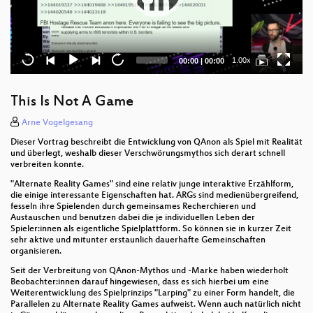
Current
Total
1.00x
00:00
|
00:00
time
duration
This Is Not A Game
Arne Vogelgesang
Dieser Vortrag beschreibt die Entwicklung von QAnon als Spiel mit Realität
und überlegt, weshalb dieser Verschwörungsmythos sich derart schnell
verbreiten konnte.
"Alternate Reality Games" sind eine relativ junge interaktive Erzählform,
die einige interessante Eigenschaften hat. ARGs sind medienübergreifend,
fesseln ihre Spielenden durch gemeinsames Recherchieren und
Austauschen und benutzen dabei die je individuellen Leben der
Spieler:innen als eigentliche Spielplattform. So können sie in kurzer Zeit
sehr aktive und mitunter erstaunlich dauerhafte Gemeinschaften
organisieren.
Seit der Verbreitung von QAnon-Mythos und -Marke haben wiederholt
Beobachter:innen darauf hingewiesen, dass es sich hierbei um eine
Weiterentwicklung des Spielprinzips "Larping" zu einer Form handelt, die
Parallelen zu Alternate Reality Games aufweist. Wenn auch natürlich nicht