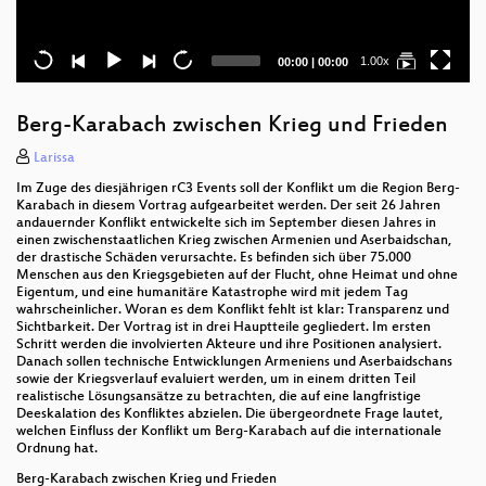
Current
Total
1.00x
00:00
|
00:00
time
duration
Berg-Karabach zwischen Krieg und Frieden
Larissa
Im Zuge des diesjährigen rC3 Events soll der Konflikt um die Region Berg-
Karabach in diesem Vortrag aufgearbeitet werden. Der seit 26 Jahren
andauernder Konflikt entwickelte sich im September diesen Jahres in
einen zwischenstaatlichen Krieg zwischen Armenien und Aserbaidschan,
der drastische Schäden verursachte. Es befinden sich über 75.000
Menschen aus den Kriegsgebieten auf der Flucht, ohne Heimat und ohne
Eigentum, und eine humanitäre Katastrophe wird mit jedem Tag
wahrscheinlicher. Woran es dem Konflikt fehlt ist klar: Transparenz und
Sichtbarkeit. Der Vortrag ist in drei Hauptteile gegliedert. Im ersten
Schritt werden die involvierten Akteure und ihre Positionen analysiert.
Danach sollen technische Entwicklungen Armeniens und Aserbaidschans
sowie der Kriegsverlauf evaluiert werden, um in einem dritten Teil
realistische Lösungsansätze zu betrachten, die auf eine langfristige
Deeskalation des Konfliktes abzielen. Die übergeordnete Frage lautet,
welchen Einfluss der Konflikt um Berg-Karabach auf die internationale
Ordnung hat.
Berg-Karabach zwischen Krieg und Frieden