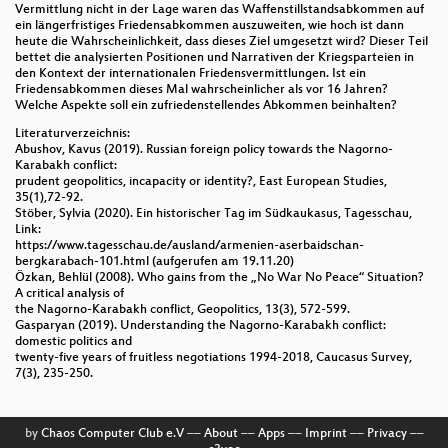
Vermittlung nicht in der Lage waren das Waffenstillstandsabkommen auf
ein längerfristiges Friedensabkommen auszuweiten, wie hoch ist dann
heute die Wahrscheinlichkeit, dass dieses Ziel umgesetzt wird? Dieser Teil
bettet die analysierten Positionen und Narrativen der Kriegsparteien in
den Kontext der internationalen Friedensvermittlungen. Ist ein
Friedensabkommen dieses Mal wahrscheinlicher als vor 16 Jahren?
Welche Aspekte soll ein zufriedenstellendes Abkommen beinhalten?
Literaturverzeichnis:
Abushov, Kavus (2019). Russian foreign policy towards the Nagorno-
Karabakh conflict:
prudent geopolitics, incapacity or identity?, East European Studies,
35(1),72-92.
Stöber, Sylvia (2020). Ein historischer Tag im Südkaukasus, Tagesschau,
Link:
https://www.tagesschau.de/ausland/armenien-aserbaidschan-
bergkarabach-101.html (aufgerufen am 19.11.20)
Özkan, Behlül (2008). Who gains from the „No War No Peace“ Situation?
A critical analysis of
the Nagorno-Karabakh conflict, Geopolitics, 13(3), 572-599.
Gasparyan (2019). Understanding the Nagorno-Karabakh conflict:
domestic politics and
twenty-five years of fruitless negotiations 1994-2018, Caucasus Survey,
7(3), 235-250.
by
Chaos Computer Club e.V
––
About
––
Apps
––
Imprint
––
Privacy
––