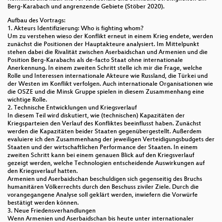
Berg-Karabach und angrenzende Gebiete (Stöber 2020).
Aufbau des Vortrags:
1. Akteurs Identifizierung: Who is fighting whom?
Um zu verstehen wieso der Konflikt erneut in einem Krieg endete, werden
zunächst die Positionen der Hauptakteure analysiert. Im Mittelpunkt
stehen dabei die Rivalität zwischen Aserbaidschan und Armenien und die
Position Berg-Karabachs als de-facto Staat ohne internationale
Anerkennung. In einem zweiten Schritt stelle ich mir die Frage, welche
Rolle und Interessen internationale Akteure wie Russland, die Türkei und
der Westen im Konflikt verfolgen. Auch internationale Organisationen wie
die OSZE und die Minsk Gruppe spielen in diesem Zusammenhang eine
wichtige Rolle.
2. Technische Entwicklungen und Kriegsverlauf
In diesem Teil wird diskutiert, wie (technischen) Kapazitäten der
Kriegsparteien den Verlauf des Konfliktes beeinflusst haben. Zunächst
werden die Kapazitäten beider Staaten gegenübergestellt. Außerdem
evaluiere ich den Zusammenhang der jeweiligen Verteidigungsbudgets der
Staaten und der wirtschaftlichen Performance der Staaten. In einem
zweiten Schritt kann bei einem genauen Blick auf den Kriegsverlauf
gezeigt werden, welche Technologien entscheidende Auswirkungen auf
den Kriegsverlauf hatten.
Armenien und Aserbaidschan beschuldigen sich gegenseitig des Bruchs
humanitären Völkerrechts durch den Beschuss ziviler Ziele. Durch die
vorangegangene Analyse soll geklärt werden, inwiefern die Vorwürfe
bestätigt werden können.
3. Neue Friedensverhandlungen
Wenn Armenien und Aserbaidschan bis heute unter internationaler