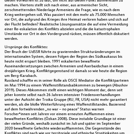
diesen Vorwürfen ist zu laut, um nicht auf diesen Punkt aufmerksam zu
machen. Viertens stellt sich nach einer, aus armenischer Sicht,
zerschmetternden Niederlage Armeniens die Frage, wie es nach dem
Krieg weitergehen soll. Was passiert mit den mehr als 75.000 Menschen
vor Ort, die aufgrund des Krieges ihre Heimat verloren haben und sich auf
der Flucht befinden? Realistische Lösungsansätze die auf eine Vermeidung
einer Re-eskalation des Konflikts abzielen und die die katastrophalen
Umstände vor Ort in den Vordergrund rücken, müssen öffentlich diskutiert
werden.
Ursprünge des Konfliktes:
Der Bruch der UdSSR führte zu gravierenden Strukturänderungen im
internationalen System, dessen Folgen der Region des Südkaukasus bis
heute nicht erspart bleiben. 1991 eskalierten bewaffnete
Auseinandersetzungen zwischen Armenien und Aserbaidschan in einem
dreijährigen Krieg. Konfliktgegenstand ist damals so wie heute die Region
um Berg-Karabach.
Russland schaffte es in seiner Rolle als OSCE Mediator die Konfliktparteien
im Mai 1994 zu einem Waffenstillstandsabkommen zu bewegen (Abushov
2019). Dieses Abkommen stellt einen wichtigen Moment dar, denn seit
jeher konnte selbst nach 26 Jahren intensiver Friedensverhandlungen
unter der Aufsicht der Troika Gruppe (RU, FR, USA) nicht mehr garantiert
werden, als die bloße Weiterführung eines Waffenstillstandes. Basierend
auf dem fortwährenden „no war – no peace“ Status warnen
Forscher*innen seit Jahren vor einem erneuten Aufflammen eines
bewaffneten Konfliktes (Özkan 2008). Diese instabile Grundlage ist einer
der vielen Gründe, weshalb zunächst im Juli und später im September
2020 bewaffnete Gefechte wiederaufflammten. Die Gegenstände des
Konfliktes sind nach wie vor territoriale und ethnische Streitigkeiten um