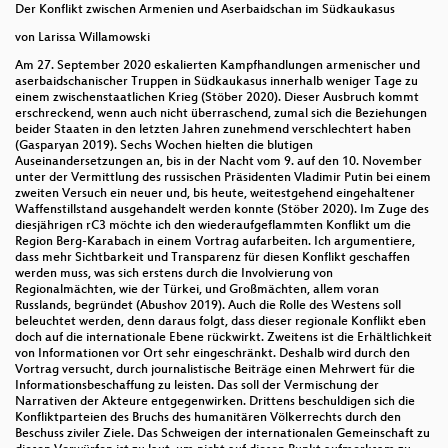
Der Konflikt zwischen Armenien und Aserbaidschan im Südkaukasus
von Larissa Willamowski
Am 27. September 2020 eskalierten Kampfhandlungen armenischer und
aserbaidschanischer Truppen in Südkaukasus innerhalb weniger Tage zu
einem zwischenstaatlichen Krieg (Stöber 2020). Dieser Ausbruch kommt
erschreckend, wenn auch nicht überraschend, zumal sich die Beziehungen
beider Staaten in den letzten Jahren zunehmend verschlechtert haben
(Gasparyan 2019). Sechs Wochen hielten die blutigen
Auseinandersetzungen an, bis in der Nacht vom 9. auf den 10. November
unter der Vermittlung des russischen Präsidenten Vladimir Putin bei einem
zweiten Versuch ein neuer und, bis heute, weitestgehend eingehaltener
Waffenstillstand ausgehandelt werden konnte (Stöber 2020). Im Zuge des
diesjährigen rC3 möchte ich den wiederaufgeflammten Konflikt um die
Region Berg-Karabach in einem Vortrag aufarbeiten. Ich argumentiere,
dass mehr Sichtbarkeit und Transparenz für diesen Konflikt geschaffen
werden muss, was sich erstens durch die Involvierung von
Regionalmächten, wie der Türkei, und Großmächten, allem voran
Russlands, begründet (Abushov 2019). Auch die Rolle des Westens soll
beleuchtet werden, denn daraus folgt, dass dieser regionale Konflikt eben
doch auf die internationale Ebene rückwirkt. Zweitens ist die Erhältlichkeit
von Informationen vor Ort sehr eingeschränkt. Deshalb wird durch den
Vortrag versucht, durch journalistische Beiträge einen Mehrwert für die
Informationsbeschaffung zu leisten. Das soll der Vermischung der
Narrativen der Akteure entgegenwirken. Drittens beschuldigen sich die
Konfliktparteien des Bruchs des humanitären Völkerrechts durch den
Beschuss ziviler Ziele. Das Schweigen der internationalen Gemeinschaft zu