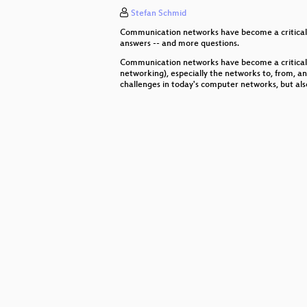
Stefan Schmid
Das kleine Einmaleins der Passwör
Communication networks have become a critical in
Match um die 5G-Überwachung - K
answers -- and more questions.
Communication networks have become a critical in
Menschenleben retten – ist das St
networking), especially the networks to, from, and 
challenges in today's computer networks, but also
Pluggable Transports basierte Z
Digitale Kompetenzen vermitteln -
Digitale Gewalt gegen Frauen
CERT.at - das nationale Compute
Bahn intended - Bahn API Chaos
Gegen dagegen ist dafür. Ein Vors
Netzpolitik in Österreich: Rückbli
Sketchnote-Basics: Kritzeln statt 