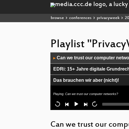
browse
conferences
privacyweek
2
Playlist "Priva
Audio
Can we trust our computer netw
▶
Player
EDRi: 15+ Jahre digitale Grundrech
Das brauchen wir aber (nicht)!
Klarnamenpflicht, Oida?!
Playing:
Can we trust our computer networks?
Ethik, Moral und Desinformation im 
Ich weiß, was du nächsten Sommer 
Can we trust our comp
Privacy built in: F-Droid App Store