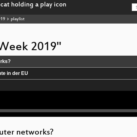
019
playlist
cyWeek 2019"
orks?
te in der EU
Zeitalter der Digitalisierung
getan haben wirst: Predictive Policing in Österreich
uter networks?