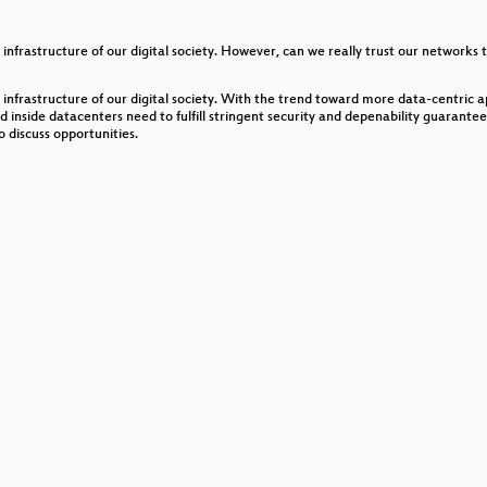
ter
frastructure of our digital society. However, can we really trust our networks 
yberei gegen Telekoms
frastructure of our digital society. With the trend toward more data-centric appl
rafbar?
inside datacenters need to fulfill stringent security and depenability guarantees. 
 discuss opportunities.
ensurumgehung
 Videobotschaft
r Emergency Response Team
chlag für eine schöne Welt für alle Menschen und was Hack
ck und Ausblick
Tippen!