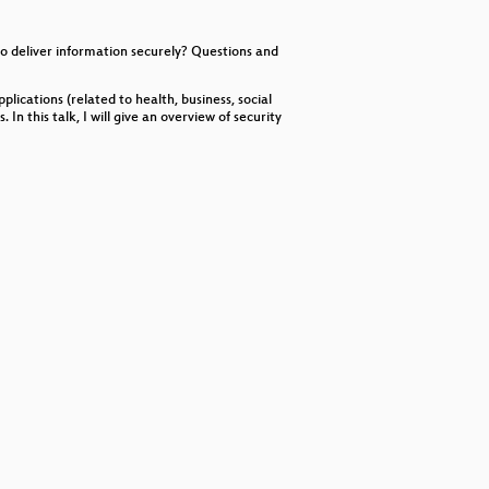
decrease
volume.
to deliver information securely? Questions and
ications (related to health, business, social
In this talk, I will give an overview of security
er dazu beitragen können.