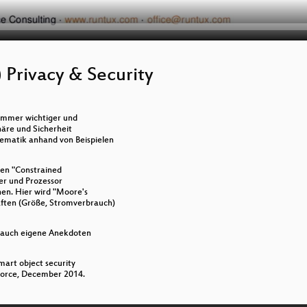
) Privacy & Security
 immer wichtiger und
phäre und Sicherheit
blematik anhand von Beispielen
ten "Constrained
er und Prozessor
hen. Hier wird "Moore's
ften (Größe, Stromverbrauch)
, auch eigene Anekdoten
smart object security
Force, December 2014.