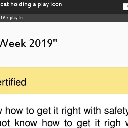
019
playlist
cyWeek 2019"