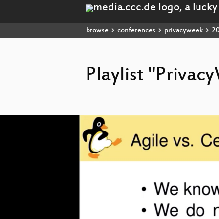
browse
conferences
privacyweek
2
Playlist "Priva
Video
Player