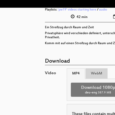
Playlists:
'pw19' videos starting here
/
audio
42 min
Ein Streifzug durch Raum und Zeit
Privatsphäre wird verschieden definiert, untersch
Privatheit.
Komm mit auf einen Streifzug durch Raum und Z
Download
Video
MP4
WebM
Download 1080
deu-eng
387.9 MB
These files contain mul