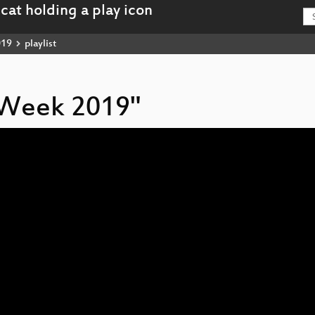
019
playlist
cyWeek 2019"