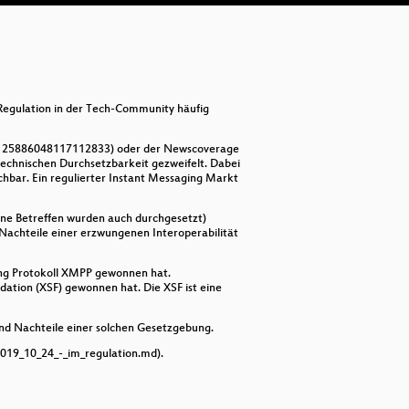
Et
Ic
Pri
 Regulation in der Tech-Community häufig
Da
Ma
s/1125886048117112833) oder der Newscoverage
technischen Durchsetzbarkeit gezweifelt. Dabei
chbar. Ein regulierter Instant Messaging Markt
Men
Pl
erne Betreffen wurden auch durchgesetzt)
 Nachteile einer erzwungenen Interoperabilität
Di
ging Protokoll XMPP gewonnen hat.
dation (XSF) gewonnen hat. Die XSF ist eine
Di
CE
und Nachteile einer solchen Gesetzgebung.
2019_10_24_-_im_regulation.md).
Ba
Ge