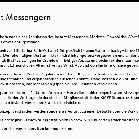
nt Messengern
itikern nach einer Regulation des Instant Messengers Marktes. Obwohl das Wort
aus etwas abzugewinnen.
nity auf [Katarina Barley’s Tweet](https://twitter.com/katarinabarley/statu
iv. Der (ehemaligen) Justizministerin wird Inkompetenz vorgeworfen und an der 
erabilität¹ zu zwingen im Grunde ein richtiger Ansatz und technisch durchaus ma
schutzfreundlichen Alternativen zu WhatsApp und Co eine faire Chance geben.
en vor gelassen (Andere Regularien wie der GDPR, die auch internationale Konz
erung technisch und organisatorisch aussehen könnte. Dabei werden die Vor- und
existierenden, interoperablen (Open-Source) Lösungen vergleichen.
ng zurück, die er in 5+ Jahren Arbeit am Herstellerunabhängigen Instant Messa
 ein, die der Vortragende durch seine Mitgliedschaft in der XMPP Standards Foun
 einen Instant Messenger Standard entwickeln.
e Konzept verstanden werden sondern als Auftakt zu einer Debatte über die Vor- 
 zu finden: [iNPUTmice/talks](https://github.com/iNPUTmice/talks/blob/master/
utzer des Messengers B zu kommunizieren.