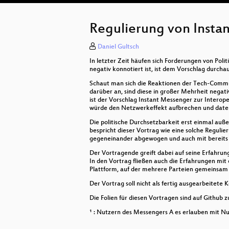
Regulierung von Insta
Daniel Gultsch
In letzter Zeit häufen sich Forderungen von Pol
negativ konnotiert ist, ist dem Vorschlag durch
Schaut man sich die Reaktionen der Tech-Commu
darüber an, sind diese in großer Mehrheit negat
ist der Vorschlag Instant Messenger zur Interop
würde den Netzwerkeffekt aufbrechen und daten
Die politische Durchsetzbarkeit erst einmal auß
bespricht dieser Vortrag wie eine solche Reguli
gegeneinander abgewogen und auch mit bereits 
Der Vortragende greift dabei auf seine Erfahru
In den Vortrag fließen auch die Erfahrungen mit
Plattform, auf der mehrere Parteien gemeinsam
Der Vortrag soll nicht als fertig ausgearbeitet
Die Folien für diesen Vortragen sind auf Github
¹ : Nutzern des Messengers A es erlauben mit N