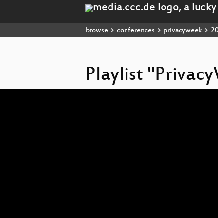
browse
conferences
privacyweek
2
Playlist "Priva
Video
Player