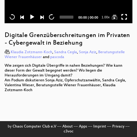
Current
Total
1.00x
00:00
|
00:00
time
duration
Digitale Grenzüberschreitungen im Privaten
- Cybergewalt in Beziehung
Klaudia Zotzmann-Koch
,
Sandra Cegla
,
Sonja Aziz
,
Beratungsstelle
Wiener Frauenhäuser
and
pascoda
Wie zeigen sich Digitale Übergriffe in nahen Beziehungen? Wie kann
dieser Form der Gewalt begegnet werden? Wo liegen die
Herausforderungen im Umgang damit?
Am Podium diskutieren Sonja Aziz, Opferschutzanwältin, Sandra Cegla,
Valentina Wieser, Beratungsstelle Wiener Frauenhäuser, Klaudia
Zotzmann-Koch
by
Chaos Computer Club e.V
––
About
––
Apps
––
Imprint
––
Privacy
––
c3voc