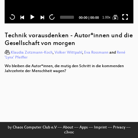
Current
Total
1.00x
00:00
|
00:00
time
duration
Technik vorausdenken - Autor*innen und die
Gesellschaft von morgen
Klaudia Zotzmann-Koch
,
Volker Wittpahl
,
Eva Rossmann
and
René
'Lynx' Pfeiffer
Wo bleiben die Autor*innen, die mutig den Schritt in die kommenden
Jahrzehnte der Menschheit wagen?
by
Chaos Computer Club e.V
––
About
––
Apps
––
Imprint
––
Privacy
––
c3voc