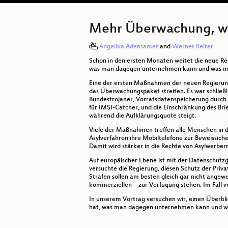
Mehr Überwachung, wen
Angelika Adensamer
and
Werner Reiter
Schon in den ersten Monaten weitet die neue Re
was man dagegen unternehmen kann und was no
Eine der ersten Maßnahmen der neuen Regierun
das Überwachungspaket streiten. Es war schließli
Bundestrojaner, Vorratsdatenspeicherung durch 
für IMSI-Catcher, und die Einschränkung des Bri
während die Aufklärungsquote steigt.
Viele der Maßnahmen treffen alle Menschen in d
Asylverfahren ihre Mobiltelefone zur Beweissic
Damit wird stärker in die Rechte von Asylwerbern
Auf europäischer Ebene ist mit der Datenschutz
versuchte die Regierung, diesen Schutz der Pri
Strafen sollen am besten gleich gar nicht ange
kommerziellen – zur Verfügung stehen. Im Fall v
In unserem Vortrag versuchen wir, einen Überbl
hat, was man dagegen unternehmen kann und wa