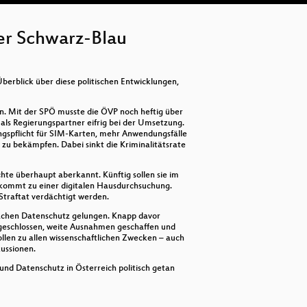
er Schwarz-Blau
erblick über diese politischen Entwicklungen,
 Mit der SPÖ musste die ÖVP noch heftig über
 als Regierungspartner eifrig bei der Umsetzung.
ngspflicht für SIM-Karten, mehr Anwendungsfälle
 zu bekämpfen. Dabei sinkt die Kriminalitätsrate
te überhaupt aberkannt. Künftig sollen sie im
 kommt zu einer digitalen Hausdurchsuchung.
 Straftat verdächtigt werden.
Sachen Datenschutz gelungen. Knapp davor
sgeschlossen, weite Ausnahmen geschaffen und
len zu allen wissenschaftlichen Zwecken – auch
kussionen.
nd Datenschutz in Österreich politisch getan