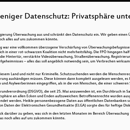
iger Datenschutz: Privatsphäre unt
gierung Überwachung aus und schränkt den Datenschutz ein. Wir geben einen Üb
ch alles auf uns zukommen könnte.
g war eine vollkommen überzogene Verschärfung von Überwachungsbefugnissen.
ch in einer rot-schwarzen Koalition nicht mehrheitsfähig. Die FPÖ hingegen half
die Hintertür, verstärkte Videoüberwachung, Straßenüberwachung. Registrieru
efgeheimnisses – alles das soll angeblich notwendig sein, um Verbrechen wirksam
iesem Land und nicht nur Kriminelle. Schutzsuchenden werden die Menschenrech
herung aushändigen müssen. Diese können dann komplett ausgelesen werden, es
 und Asylwerberinnen eingegriffen, als in die von Menschen, die einer schweren
grundverordnung (DSGVO), die seit 25. Mai anzuwenden ist, ein Durchbruch in 
vatsphäre an allen Ecken und Enden aufzuweichen: Betroffenenrechte wurden au
wendet werden. Heikle personenbezogene Daten aus öffentlichen Datenbanken sol
on Daten der Elektronischen Gesundheitsakte (ELGA) sorgte dies für heftige Dis
ick darüber zu geben, was sich in den letzten Monaten im Bereich Überwachung u
s noch alles auf uns zukommen könnte.