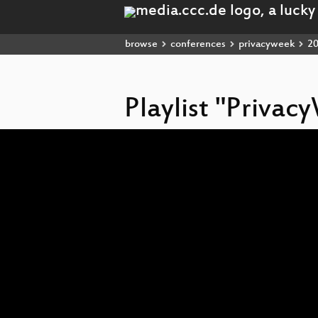
browse
conferences
privacyweek
2
Playlist "Priva
Video
Player