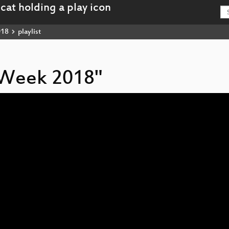
018
playlist
cyWeek 2018"