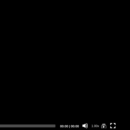
Current
Total
1.00x
00:00
|
00:00
time
duration