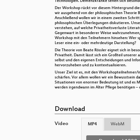
Technologien. Demenzkranke sehen sich besonders
Der Workshop rückt vor diesem Hintergrund die s
wir ausgehend von der philosophischen Theorie 
Anschließend wollen wir in einem zweiten Schrit
philosophischen Überlegungen diskutieren. Unser
verstehen, auf welche Privatheitsverluste Literat
Gegenwart in besonderer Weise wahrzunehmen, si
Workshop mit den Teilnehmern hinsehen: Wer spr
Leser eine ein- oder mehrdeutige Darstellung?
Die Theorie von Beate Rössler eignet sich in beso
Privatheit. Damit lässt sich ein Großteil unserer
selbst und den eigenen Entscheidungen und Infor
hervorzuheben und zu kontextualisieren.
Unser Ziel ist es, mit den Workshopteilnehmer/i
schärfen. Vor allem wollen wir ein Bewusstsein d
Situationen von enormer Bedeutung ist und es Me
werden irgendwann im Alter Pflege benötigen – o
Download
Video
MP4
WebM