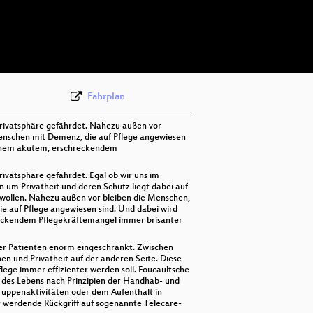
deu 576p (mp4)
deu 576p (webm)
Fahrplan
 Privatsphäre gefährdet. Nahezu außen vor
: Menschen mit Demenz, die auf Pflege angewiesen
 einem akutem, erschreckendem
rivatsphäre gefährdet. Egal ob wir uns im
um Privatheit und deren Schutz liegt dabei auf
wollen. Nahezu außen vor bleiben die Menschen,
die auf Pflege angewiesen sind. Und dabei wird
hreckendem Pflegekräftemangel immer brisanter
 der Patienten enorm eingeschränkt. Zwischen
n und Privatheit auf der anderen Seite. Diese
flege immer effizienter werden soll. Foucaultsche
g des Lebens nach Prinzipien der Handhab- und
Gruppenaktivitäten oder dem Aufenthalt in
 werdende Rückgriff auf sogenannte Telecare-