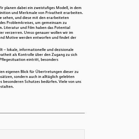
r planen dabei ein zweistufiges Modell, in dem
nition und Merkmale von Privatheit erarbeiten.
e sehen, und diese mit den erarbeiteten
ng des Problemkreises, um gemeinsam zu
n. Literatur und Film haben das Potential
der verzerren. Umso genauer wollen wir im
 und Motive werden entworfen und findet der
lt – lokale, informationelle und dezisionale
vatheit als Kontrolle über den Zugang zu sich
legesituation eintritt, besonders
den eigenen Blick für Übertretungen dieser zu
sätzen, sondern auch in alltäglich gelebten
es besonderen Schutzes bedürfen. Viele von uns
stalten.