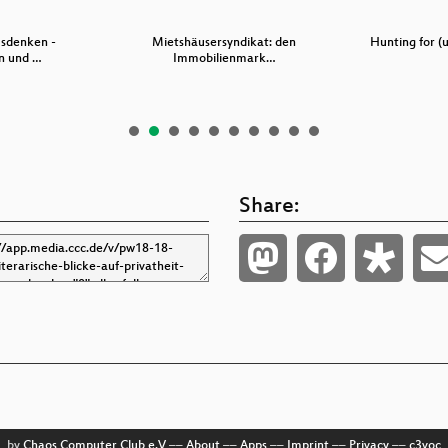
usdenken -
Mietshäusersyndikat: den
Hunting for (
n und …
Immobilienmark…
Share:
by
Chaos Computer Club e.V
––
About
––
Apps
––
Imprint
––
Privacy
––
c3voc