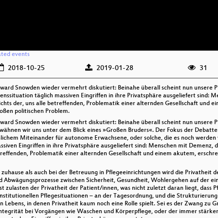
ated events
2018-10-25
2019-01-28
31
Edward Snowden wieder vermehrt diskutiert: Beinahe überall scheint nun unsere
enssituation täglich massiven Eingriffen in ihre Privatsphäre ausgeliefert sind
ichts der, uns alle betreffenden, Problematik einer alternden Gesellschaft und
oßen politischen Problem.
dward Snowden wieder vermehrt diskutiert: Beinahe überall scheint nun unsere P
ähnen wir uns unter dem Blick eines »Großen Bruders«. Der Fokus der Debatten 
ichem Miteinander für autonome Erwachsene, oder solche, die es noch werden 
assiven Eingriffen in ihre Privatsphäre ausgeliefert sind: Menschen mit Demenz, 
etreffenden, Problematik einer alternden Gesellschaft und einem akutem, ersc
 zuhause als auch bei der Betreuung in Pflegeeinrichtungen wird die Privatheit
d Abwägungsprozesse zwischen Sicherheit, Gesundheit, Wohlergehen auf der eine
 zulasten der Privatheit der Patient/innen, was nicht zuletzt daran liegt, dass P
nstitutionellen Pflegesituationen – an der Tagesordnung, und die Strukturierun
n Lebens, in denen Privatheit kaum noch eine Rolle spielt. Sei es der Zwang zu 
ntegrität bei Vorgängen wie Waschen und Körperpflege, oder der immer stärker