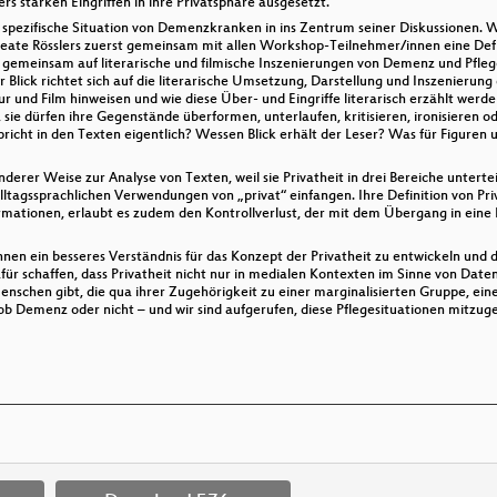
 starken Eingriffen in ihre Privatsphäre ausgesetzt.
pezifische Situation von Demenzkranken in ins Zentrum seiner Diskussionen. Wi
Beate Rösslers zuerst gemeinsam mit allen Workshop-Teilnehmer/innen eine Defi
t gemeinsam auf literarische und filmische Inszenierungen von Demenz und Pfleg
 Blick richtet sich auf die literarische Umsetzung, Darstellung und Inszenieru
ur und Film hinweisen und wie diese Über- und Eingriffe literarisch erzählt werde
e dürfen ihre Gegenstände überformen, unterlaufen, kritisieren, ironisieren o
icht in den Texten eigentlich? Wessen Blick erhält der Leser? Was für Figuren
nderer Weise zur Analyse von Texten, weil sie Privatheit in drei Bereiche untertei
 alltagssprachlichen Verwendungen von „privat“ einfangen. Ihre Definition von Pri
mationen, erlaubt es zudem den Kontrollverlust, der mit dem Übergang in eine Pf
nnen ein besseres Verständnis für das Konzept der Privatheit zu entwickeln und 
afür schaffen, dass Privatheit nicht nur in medialen Kontexten im Sinne von Daten
nschen gibt, die qua ihrer Zugehörigkeit zu einer marginalisierten Gruppe, ein
b Demenz oder nicht – und wir sind aufgerufen, diese Pflegesituationen mitzuge