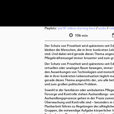
Playlists:
'pw18' videos starting here
/
audio
/
rel
106 min
Der Schutz von Privatheit wird spätestens seit 
bleiben die Menschen, die in ihrer konkreten Leb
sind. Und dabei wird gerade dieses Thema anges
Pflegekräftemangel immer brisanter und zum gr
Der Schutz von Privatheit wird spätestens seit E
virtuellen oder analogen Raum bewegen, immer w
den Auswirkungen von Technologien und menschl
die in ihrer konkreten Lebenssituation täglich m
gerade dieses Thema angesichts der, uns alle b
und zum großen politischen Problem.
Sowohl in der familiären oder ambulanten Pflege
Fürsorge und Kontrolle stehen Aushandlungs- un
Aushandlungsprozesse gehen in der Praxis zumeist
Überwachung und Kontrolle sind – besonders in i
Planbarkeit führen zu Regelungen des alltägliche
Gruppen, die notwendige Aufgabe körperlicher I