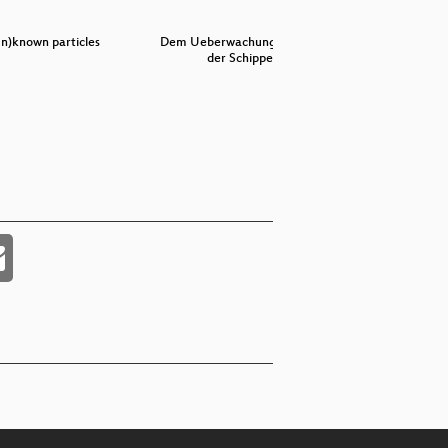
un)known particles
Dem Ueberwachungsstaat von
ChaOSta
der Schippe …