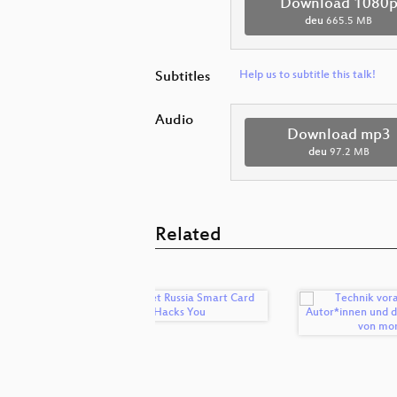
Download 1080
deu
665.5 MB
Subtitles
Help us to subtitle this talk!
Audio
Download mp3
deu
97.2 MB
Related