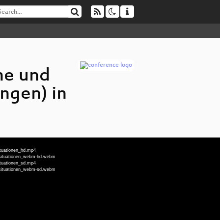
he und
ungen) in
ituationen_hd.mp4
gesituationen_webm-hd.webm
ituationen_sd.mp4
gesituationen_webm-sd.webm