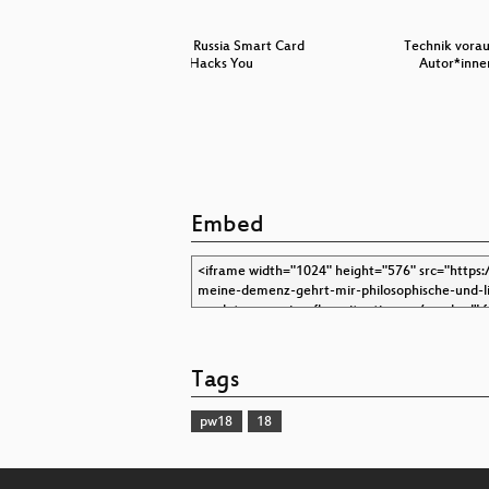
e Network
In Soviet Russia Smart Card
Technik vora
r
Hacks You
Autor*inne
Embed
Tags
pw18
18