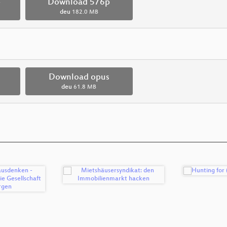
p
Download 576p
deu
182.0 MB
Download opus
deu
61.8 MB