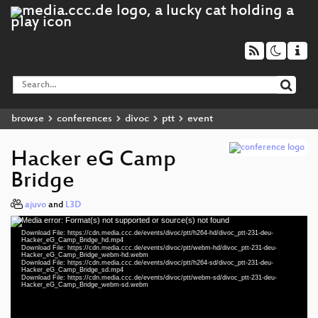
browse
conferences
divoc
ptt
event
Hacker eG Camp
Bridge
ajuvo
and
L3D
Media error: Format(s) not supported or source(s) not found
Video
Download File: https://cdn.media.ccc.de/events/divoc/ptt/h264-hd/divoc_ptt-231-deu-
Player
Hacker_eG_Camp_Bridge_hd.mp4
Download File: https://cdn.media.ccc.de/events/divoc/ptt/webm-hd/divoc_ptt-231-deu-
Hacker_eG_Camp_Bridge_webm-hd.webm
Download File: https://cdn.media.ccc.de/events/divoc/ptt/h264-sd/divoc_ptt-231-deu-
Hacker_eG_Camp_Bridge_sd.mp4
Download File: https://cdn.media.ccc.de/events/divoc/ptt/webm-sd/divoc_ptt-231-deu-
deu 1080p (mp4)
Hacker_eG_Camp_Bridge_webm-sd.webm
deu 1080p (webm)