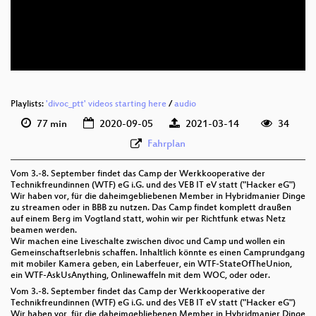
deu 576p (mp4)
deu 576p (webm)
Playlists:
'divoc_ptt' videos starting here
/
audio
77 min
2020-09-05
2021-03-14
34
Fahrplan
Vom 3.-8. September findet das Camp der Werkkooperative der
Technikfreundinnen (WTF) eG i.G. und des VEB IT eV statt ("Hacker eG")
Wir haben vor, für die daheimgebliebenen Member in Hybridmanier Dinge
zu streamen oder in BBB zu nutzen. Das Camp findet komplett draußen
auf einem Berg im Vogtland statt, wohin wir per Richtfunk etwas Netz
beamen werden.
Wir machen eine Liveschalte zwischen divoc und Camp und wollen ein
Gemeinschaftserlebnis schaffen. Inhaltlich könnte es einen Camprundgang
mit mobiler Kamera geben, ein Laberfeuer, ein WTF-StateOfTheUnion,
ein WTF-AskUsAnything, Onlinewaffeln mit dem WOC, oder oder.
Vom 3.-8. September findet das Camp der Werkkooperative der
Technikfreundinnen (WTF) eG i.G. und des VEB IT eV statt ("Hacker eG")
Wir haben vor, für die daheimgebliebenen Member in Hybridmanier Dinge