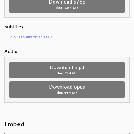
Download 576p
deu
180.4 MB
Subtitles
Help us to subtitle this talk!
Audio
Download mp3
deu
71.4 MB
Download opus
deu
44.9 MB
Embed