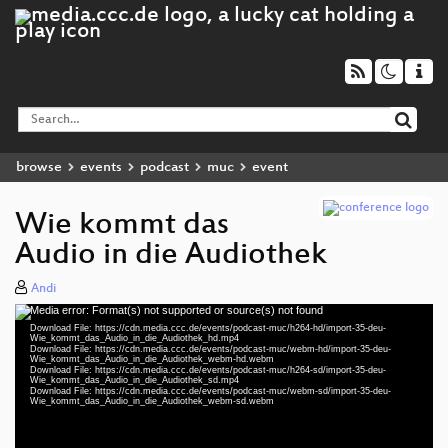
browse
events
podcast
muc
event
Wie kommt das
Audio in die Audiothek
Andi
Media error: Format(s) not supported or source(s) not found
Video
Download File: https://cdn.media.ccc.de/events/podcast-muc/h264-hd/import-35-deu-
Player
Wie_kommt_das_Audio_in_die_Audiothek_hd.mp4
Download File: https://cdn.media.ccc.de/events/podcast-muc/webm-hd/import-35-deu-
Wie_kommt_das_Audio_in_die_Audiothek_webm-hd.webm
Download File: https://cdn.media.ccc.de/events/podcast-muc/h264-sd/import-35-deu-
Wie_kommt_das_Audio_in_die_Audiothek_sd.mp4
Download File: https://cdn.media.ccc.de/events/podcast-muc/webm-sd/import-35-deu-
deu 1080p (mp4)
Wie_kommt_das_Audio_in_die_Audiothek_webm-sd.webm
deu 1080p (webm)