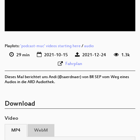
deu 576p (mp4)
deu 576p (webm)
Playlists:
'podcast-muc' videos starting here
/
audio
29 min
2021-10-15
2021-12-24
1.3k
Fahrplan
Dieses Mal berichtet uns Andi (@saerdnaer) von BR SEP vom Weg eines
Audios in die ARD Audiothek.
Download
Video
MP4
WebM