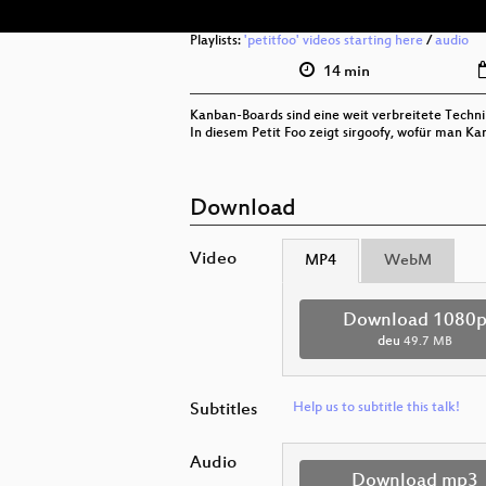
Playlists:
'petitfoo' videos starting here
/
audio
14 min
Kanban-Boards sind eine weit verbreitete Techn
In diesem Petit Foo zeigt sirgoofy, wofür man K
Download
Video
MP4
WebM
Download 1080
deu
49.7 MB
Subtitles
Help us to subtitle this talk!
Audio
Download mp3