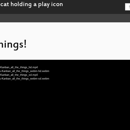
hings!
eu-Kanban_all_the_things_hd.mp4
-deu-Kanban_all_the_things_webm-hd.webm
eu-Kanban_all_the_things_sd.mp4
-deu-Kanban_all_the_things_webm-sd.webm