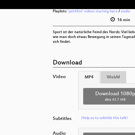
Playlists:
'petitfoo' videos starting here
/
audio
16 min
Sport ist der natürliche Feind des Nerds: Viel 
wie man doch etwas Bewegung in seinen Tagesabla
sich findet.
Download
Video
MP4
WebM
Download 1080
deu
43.7 MB
Subtitles
Help us to subtitle this talk!
Audio