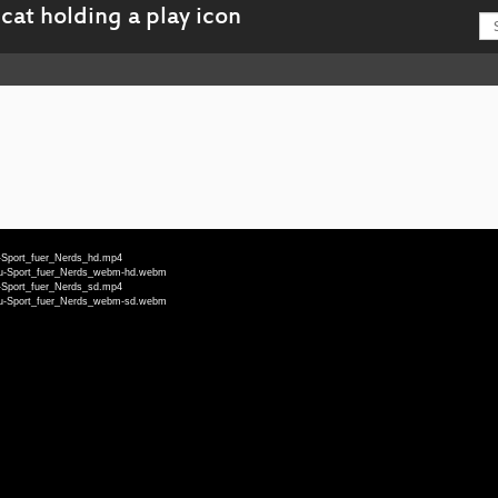
eu-Sport_fuer_Nerds_hd.mp4
-deu-Sport_fuer_Nerds_webm-hd.webm
eu-Sport_fuer_Nerds_sd.mp4
-deu-Sport_fuer_Nerds_webm-sd.webm