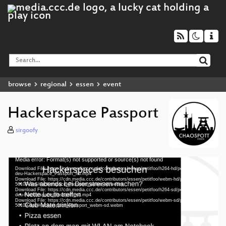
browse
regional
essen
event
Hackerspace Passport
sirgoofy
Media error: Format(s) not supported or source(s) not found
Video
Download File: https://cdn.media.ccc.de/contributors/essen/petitfoo/h264-hd/petitfoo-56109-
Player
deu-Hackerspace_Passport_hd.mp4
Download File: https://cdn.media.ccc.de/contributors/essen/petitfoo/webm-hd/petitfoo-
56109-deu-Hackerspace_Passport_webm-hd.webm
Download File: https://cdn.media.ccc.de/contributors/essen/petitfoo/h264-sd/petitfoo-56109-
deu-Hackerspace_Passport_sd.mp4
Download File: https://cdn.media.ccc.de/contributors/essen/petitfoo/webm-sd/petitfoo-
deu 1080p (mp4)
56109-deu-Hackerspace_Passport_webm-sd.webm
deu 1080p (webm)