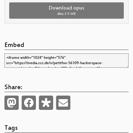
Download opus
deu
3.9 MB
Embed
Share:
Tags