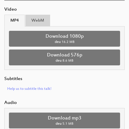
Video
MP4
WebM
Download 1080p
deu
16.2 MB
Download 576p
deu
8.6 MB
Subtitles
Help us to subtitle this talk!
Audio
Download mp3
deu
5.1 MB