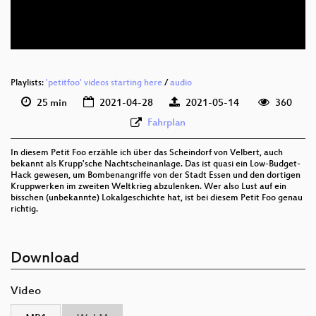
deu 576p (webm)
Playlists:
'petitfoo' videos starting here
/
audio
25 min
2021-04-28
2021-05-14
360
Fahrplan
In diesem Petit Foo erzähle ich über das Scheindorf von Velbert, auch
bekannt als Krupp'sche Nachtscheinanlage. Das ist quasi ein Low-Budget-
Hack gewesen, um Bombenangriffe von der Stadt Essen und den dortigen
Kruppwerken im zweiten Weltkrieg abzulenken. Wer also Lust auf ein
bisschen (unbekannte) Lokalgeschichte hat, ist bei diesem Petit Foo genau
richtig.
Download
Video