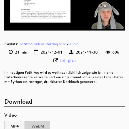
deu 576p (mp4)
deu 576p (webm)
Playlists:
'petitfoo' videos starting here
/
audio
21 min
2021-12-01
2021-11-30
606
Fahrplan
Im heutigen Petit Foo wird es weihnachtlich! Ich zeige wie ich meine
Plätzchenrezepte verwalte und wie ich automatisch aus einer Excel-Datei
mit Python ein richtiges, druckbares Kochbuch generiere.
Download
Video
MP4
WebM