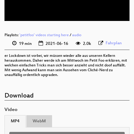
deu 576p (webm)
Playlists:
'petitfoo' videos starting here
/
audio
Fahrplan
19 min
2021-06-16
2.0k
er Lockdown ist vorbei, wir müssen wieder alle aus unseren Kellern
herauskommen. Daher werde ich am Mittwoch im Petit Foo erklären, mit
welchen einfachen Tricks man sich besser anzieht und nicht doof auffällt.
Mit wenig Aufwand kann man sein Aussehen vom Cliché-Nerd zu
unauffällig ordentlich upgraden.
Download
Video
MP4
WebM