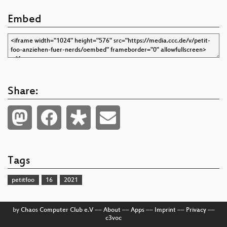
Embed
Share:
Tags
petitfoo
16
2021
by
Chaos Computer Club e.V
––
About
––
Apps
––
Imprint
––
Privacy
––
c3voc