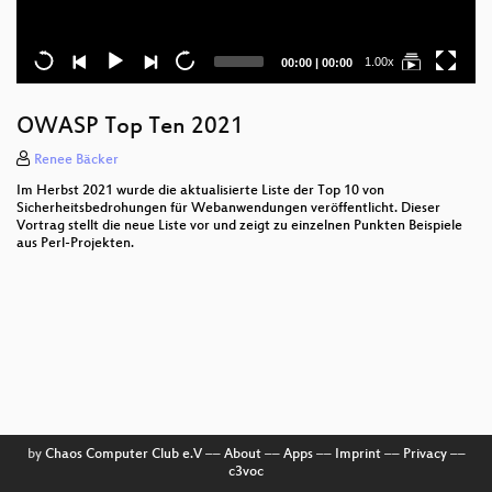
Current
Total
1.00x
00:00
|
00:00
time
duration
OWASP Top Ten 2021
Renee Bäcker
Im Herbst 2021 wurde die aktualisierte Liste der Top 10 von
Sicherheitsbedrohungen für Webanwendungen veröffentlicht. Dieser
Vortrag stellt die neue Liste vor und zeigt zu einzelnen Punkten Beispiele
aus Perl-Projekten.
by
Chaos Computer Club e.V
––
About
––
Apps
––
Imprint
––
Privacy
––
c3voc