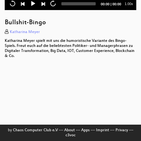
Time to hold the (invisible) data industry to account
Current
Total
1.00x
00:00
|
00:00
time
duration
Digitale Profile über Milliarden:
Überwachungskapitalismus 2018 und wie weiter
Bullshit-Bingo
Found in Translation: Wie Nischenthemen zu
Katharina Meyer
Kassenschlagern werden
Katharina Meyer spielt mit uns die humoristische Variante des Bingo-
Spiels. Freut euch auf die beliebtesten Politiker- und Managerphrasen zu
Offline Repression is Replicated Online
Digitaler Transformation, Big Data, IOT, Customer Experience, Blockchain
& Co.
CityLAB Berlin – die digitale Stadt für alle öffnen
Your shopping cart is empty
E-Government und Open Data in Berlin
Herausforderung Content Moderation (Follow-Up
von THE CLEANERS)
Das digitale Terzett mit dem Chapeau Club
Warum Creative Commons und Öffentlich-rechtliche
by
Chaos Computer Club e.V
––
About
––
Apps
––
Imprint
––
Privacy
––
(nicht) zusammenpassen
c3voc