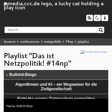
browse
conferences
netzpolitik
14np
playlist
Playlist "Das ist
Netzpolitik! #14np"
Audio
Bullshit-Bingo
▶
Player
Algorithmen und KI – ein Wegweiser für die
Zivilgesellschaft
Fight the power: Datenschutz gegenüber
Plattformen durchsetzen
Playing:
Bullshit-Bingo