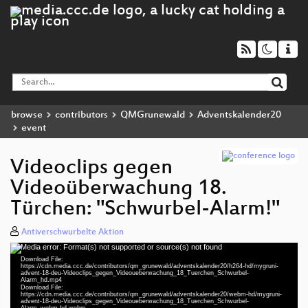
browse
contributors
QMGrunewald
Adventskalender20
event
Videoclips gegen
Videoüberwachung 18.
Türchen: "Schwurbel-Alarm!"
Antiverschwurbelte Aktion
Media error: Format(s) not supported or source(s) not found
Video
Download File:
Player
https://cdn.media.ccc.de/contributors/qm_grunewald/adventskalender20/h264-hd/mygruni-
advent-18-deu-Videoclips_gegen_Videoueberwachung_18_Tuerchen_Schwurbel-
Alarm_hd.mp4
Download File:
https://cdn.media.ccc.de/contributors/qm_grunewald/adventskalender20/webm-hd/mygruni-
advent-18-deu-Videoclips_gegen_Videoueberwachung_18_Tuerchen_Schwurbel-
Alarm_webm-hd.webm