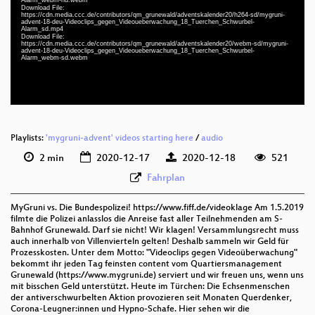
deu 1080p (mp4)
Download File:
https://cdn.media.ccc.de/contributors/qm_grunewald/adventskalender20/h264-sd/mygruni-
advent-18-deu-Videoclips_gegen_Videoueberwachung_18_Tuerchen_Schwurbel-
deu 1080p (webm)
Alarm_sd.mp4
Download File:
deu 576p (mp4)
https://cdn.media.ccc.de/contributors/qm_grunewald/adventskalender20/webm-sd/mygruni-
advent-18-deu-Videoclips_gegen_Videoueberwachung_18_Tuerchen_Schwurbel-
Alarm_webm-sd.webm
deu 576p (webm)
Playlists:
'mygruni-advent' videos starting here
/
audio
2 min
2020-12-17
2020-12-18
521
Fahrplan
MyGruni vs. Die Bundespolizei! https://www.fiff.de/videoklage Am 1.5.2019
filmte die Polizei anlasslos die Anreise fast aller Teilnehmenden am S-
Bahnhof Grunewald. Darf sie nicht! Wir klagen! Versammlungsrecht muss
auch innerhalb von Villenvierteln gelten! Deshalb sammeln wir Geld für
Prozesskosten. Unter dem Motto: "Videoclips gegen Videoüberwachung"
bekommt ihr jeden Tag feinsten content vom Quartiersmanagement
Grunewald (https://www.mygruni.de) serviert und wir freuen uns, wenn uns
mit bisschen Geld unterstützt. Heute im Türchen: Die Echsenmenschen
der antiverschwurbelten Aktion provozieren seit Monaten Querdenker,
Corona-Leugner:innen und Hypno-Schafe. Hier sehen wir die