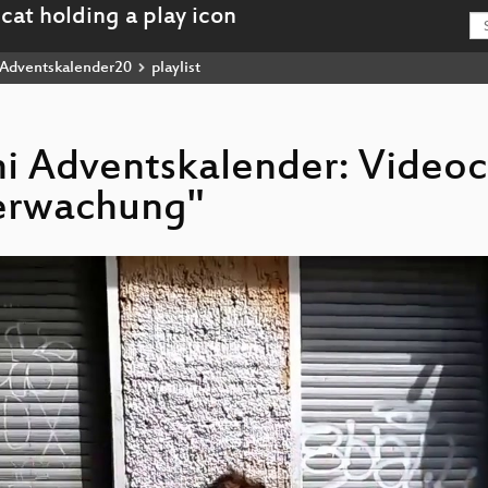
Adventskalender20
playlist
ni Adventskalender: Videoc
erwachung"