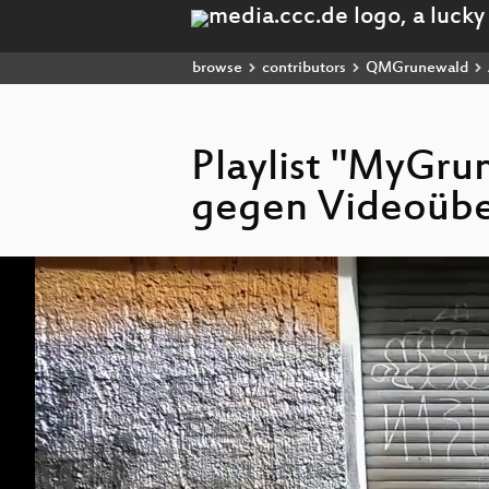
browse
contributors
QMGrunewald
Playlist "MyGru
gegen Videoüb
Video
Player