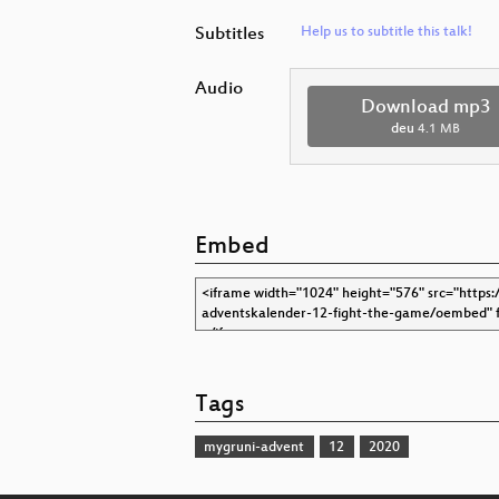
Subtitles
Help us to subtitle this talk!
Audio
Download mp3
deu
4.1 MB
Embed
Tags
mygruni-advent
12
2020