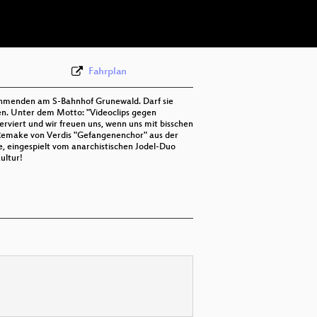
deu 576p (webm)
Fahrplan
ilnehmenden am S-Bahnhof Grunewald. Darf sie
ten. Unter dem Motto: "Videoclips gegen
iert und wir freuen uns, wenn uns mit bisschen
-Remake von Verdis "Gefangenenchor" aus der
 eingespielt vom anarchistischen Jodel-Duo
ultur!