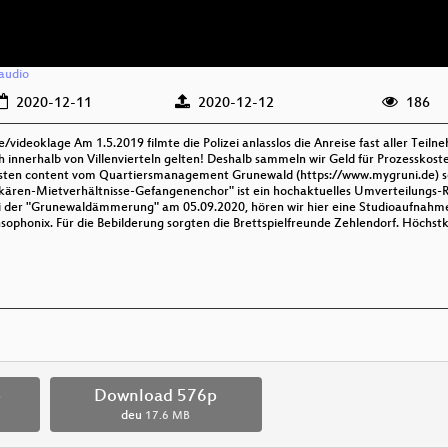
audio
2020-12-11
2020-12-12
186
de/videoklage Am 1.5.2019 filmte die Polizei anlasslos die Anreise fast aller Te
 innerhalb von Villenvierteln gelten! Deshalb sammeln wir Geld für Prozesskos
ten content vom Quartiersmanagement Grunewald (https://www.mygruni.de) serv
ekären-Mietverhältnisse-Gefangenenchor" ist ein hochaktuelles Umverteilungs
 der "Grunewaldämmerung" am 05.09.2020, hören wir hier eine Studioaufnahme,
sophonix. Für die Bebilderung sorgten die Brettspielfreunde Zehlendorf. Höchstk
p
Download 576p
deu
17.6 MB