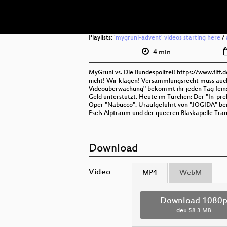
Playlists:
'mygruni-advent' videos starting here
/
4 min
MyGruni vs. Die Bundespolizei! https://www.fiff.
nicht! Wir klagen! Versammlungsrecht muss auch
Videoüberwachung" bekommt ihr jeden Tag feins
Geld unterstützt. Heute im Türchen: Der "In-pr
Oper "Nabucco". Uraufgeführt von "JOGIDA" bei
Esels Alptraum und der queeren Blaskapelle Tran
Download
Video
MP4
WebM
Download 1080
deu
58.3 MB