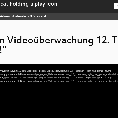
Adventskalender20
event
en Videoüberwachung 12. T
!"
-hd/mygruni-advent-12-deu-Videoclips_gegen_Videoueberwachung_12_Tuerchen_Fight_the_game_hd.mp4
bm-hd/mygruni-advent-12-deu-Videoclips_gegen_Videoueberwachung_12_Tuerchen_Fight_the_game_webm-hd
-sd/mygruni-advent-12-deu-Videoclips_gegen_Videoueberwachung_12_Tuerchen_Fight_the_game_sd.mp4
bm-sd/mygruni-advent-12-deu-Videoclips_gegen_Videoueberwachung_12_Tuerchen_Fight_the_game_webm-sd