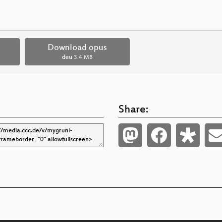
Download opus
deu
3.4 MB
Share: