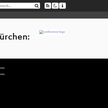
ürchen:
.webm
.webm