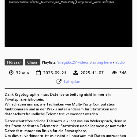
deu 1080p (mp4)
Datenschutzfreundliche_Telemetrie_mit_Multi-Party_Computation_webm-sd.webm
deu 1080p (webm)
deu 576p (mp4)
deu 576p (webm)
Hörsaal
Chaos
Playlists:
'megakc25' videos starting here
/
audio
32 min
2025-09-21
2025-11-07
346
Fahrplan
Dank Kryptographie muss Datenverarbeitung nicht immer ein
Privatsphärerisiko sein.
Wir schauen uns an, wie Techniken wie Multi-Party Computation
funktionieren und in der Praxis unter anderem für Statistiken und
datenschutzfreundliche Telemetrie verwendet werden.
Datenschutzfreundliche Telemetrie klingt wie ein Widerspruch, denn in
der Praxis bedeuten Telemetrie, Statistiken und allgemein gesammelte
Daten fast immer ein Risiko für die Privatsphäre.
Um dies zu verhindern, ist es essentiell, sparsam mit Daten umzugehen