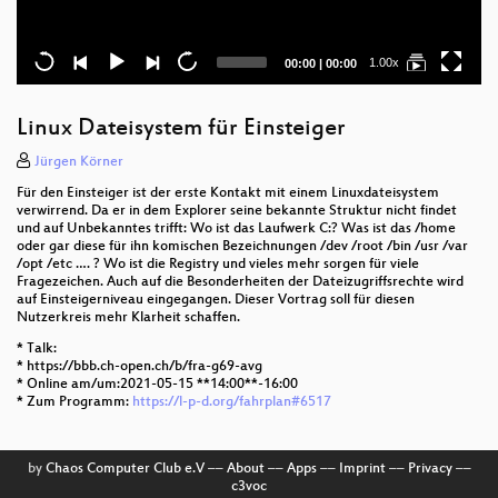
Current
Total
1.00x
00:00
|
00:00
time
duration
Linux Dateisystem für Einsteiger
Jürgen Körner
Für den Einsteiger ist der erste Kontakt mit einem Linuxdateisystem
verwirrend. Da er in dem Explorer seine bekannte Struktur nicht findet
und auf Unbekanntes trifft: Wo ist das Laufwerk C:? Was ist das /home
oder gar diese für ihn komischen Bezeichnungen /dev /root /bin /usr /var
/opt /etc …. ? Wo ist die Registry und vieles mehr sorgen für viele
Fragezeichen. Auch auf die Besonderheiten der Dateizugriffsrechte wird
auf Einsteigerniveau eingegangen. Dieser Vortrag soll für diesen
Nutzerkreis mehr Klarheit schaffen.
* Talk:
* https://bbb.ch-open.ch/b/fra-g69-avg
* Online am/um:2021-05-15 **14:00**-16:00
* Zum Programm:
https://l-p-d.org/fahrplan#6517
by
Chaos Computer Club e.V
––
About
––
Apps
––
Imprint
––
Privacy
––
c3voc