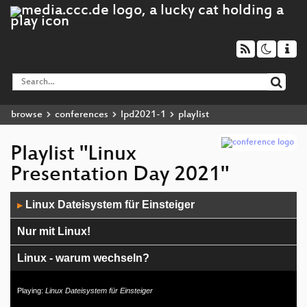
browse
conferences
lpd2021-1
playlist
Playlist "Linux
Presentation Day 2021"
Audio
Linux Dateisystem für Einsteiger
▶
Player
Nur mit Linux!
Linux - warum wechseln?
Über den LPD / 2
Playing:
Linux Dateisystem für Einsteiger