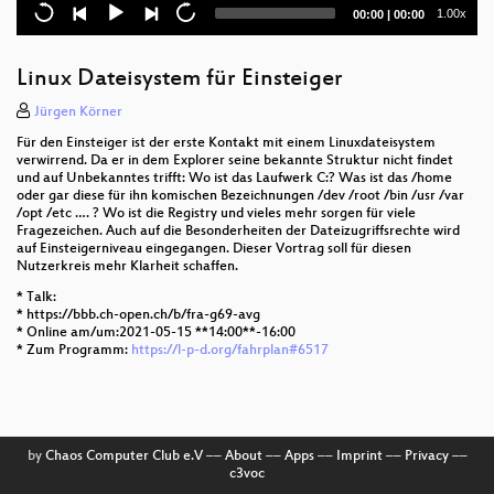
Yunohost auf Raspberry Pi
Current
Total
1.00x
00:00
|
00:00
time
duration
Terminal Interne Hilfen
Linux Dateisystem für Einsteiger
Installation Linux Mint, der einfache Umstieg
Jürgen Körner
Systemd Timer - Der bessere Cronjob?
Für den Einsteiger ist der erste Kontakt mit einem Linuxdateisystem
verwirrend. Da er in dem Explorer seine bekannte Struktur nicht findet
Über den LPD
und auf Unbekanntes trifft: Wo ist das Laufwerk C:? Was ist das /home
oder gar diese für ihn komischen Bezeichnungen /dev /root /bin /usr /var
/opt /etc …. ? Wo ist die Registry und vieles mehr sorgen für viele
Fragezeichen. Auch auf die Besonderheiten der Dateizugriffsrechte wird
auf Einsteigerniveau eingegangen. Dieser Vortrag soll für diesen
Nutzerkreis mehr Klarheit schaffen.
* Talk:
* https://bbb.ch-open.ch/b/fra-g69-avg
* Online am/um:2021-05-15 **14:00**-16:00
* Zum Programm:
https://l-p-d.org/fahrplan#6517
by
Chaos Computer Club e.V
––
About
––
Apps
––
Imprint
––
Privacy
––
c3voc