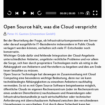
Current
Total
1.00x
00:00
|
00:00
time
duration
Open Source hält, was die Cloud verspricht
Peter H. Ganten (Univention GmbH)
Bei der Beurteilung der Frage, ob Infrastrukturkomponenten wie Server
oder darauf ausgeführte IT-Basisdienste insbesondere in Public Clouds
verlagert werden können, verhalten sich viele IT-Entscheider noch
konservativ.
Wichtiger Grüde dafür sind fehlende Integration der Cloud-Angebote
unterschiedlicher Anbieter, ungelöste rechtliche Probleme und vor allem
die Sorge, sich hier durch proprietäre Technologien mehr als nötig in die
Abhängigkeit von Anbietern und Herstellern zu begeben und dies am Ende
teuer bezahlen zu müssen.
Open Source Technologie hat deswegen im Zusammenhang mit Cloud
Computing eine besonderes wichtige Bedeutung, denn nur sie kann
technikbedingte Abhängigkeiten zu einzelnen Anbietern nachhaltig
vermeiden. So ist es mit Open Source Software beispielsweise möglich,
öffentliche Clouds im eigenen Rechnenzentrum (oder im Rechenzentrum
eines anderen Dienstleisters) nachzubauen und Anwendungen oder
Infrastrukturbestandteile je nach wirtschaftlicher oder technischer
Anforderung mit überschaubarem Aufwand zwischen den verschiedenen
Umgebungen zu verschieben. Erst durch diese Sicherheit kann bei