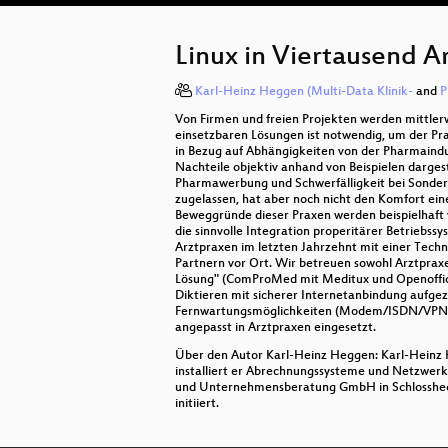
Linux in Viertausend A
Karl-Heinz Heggen (Multi-Data Klinik-
and
P
Von Firmen und freien Projekten werden mittlerw
einsetzbaren Lösungen ist notwendig, um der Pra
in Bezug auf Abhängigkeiten von der Pharmaind
Nachteile objektiv anhand von Beispielen dargest
Pharmawerbung und Schwerfälligkeit bei Sonderwü
zugelassen, hat aber noch nicht den Komfort ei
Beweggründe dieser Praxen werden beispielhaft vor
die sinnvolle Integration properitärer Betriebss
Arztpraxen im letzten Jahrzehnt mit einer Tech
Partnern vor Ort. Wir betreuen sowohl Arztprax
Lösung" (ComProMed mit Meditux und Openoffice)
Diktieren mit sicherer Internetanbindung aufgez
Fernwartungsmöglichkeiten (Modem/ISDN/VPN,IPSE
angepasst in Arztpraxen eingesetzt.
Über den Autor Karl-Heinz Heggen: Karl-Heinz H
installiert er Abrechnungssysteme und Netzwerke u
und Unternehmensberatung GmbH in Schlossheck
initiiert.