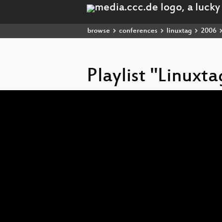
browse
conferences
linuxtag
2006
Playlist "Linuxt
Video
Player