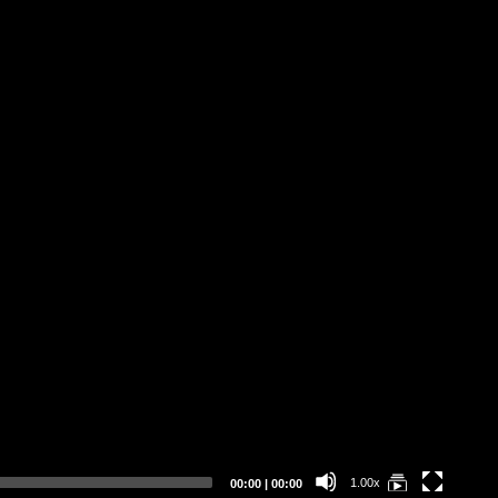
Current
Total
1.00x
00:00
|
00:00
time
duration