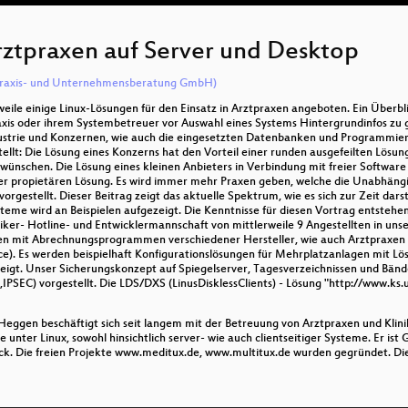
rztpraxen auf Server und Desktop
raxis- und Unternehmensberatung GmbH)
eile einige Linux-Lösungen für den Einsatz in Arztpraxen angeboten. Ein Überbl
xis oder ihrem Systembetreuer vor Auswahl eines Systems Hintergrundinfos zu g
ustrie und Konzernen, wie auch die eingesetzten Datenbanken und Programmier
ellt: Die Lösung eines Konzerns hat den Vorteil einer runden ausgefeilten Lösu
nschen. Die Lösung eines kleinen Anbieters in Verbindung mit freier Software 
ner propietären Lösung. Es wird immer mehr Praxen geben, welche die Unabhängi
gestellt. Dieser Beitrag zeigt das aktuelle Spektrum, wie es sich zur Zeit darste
ysteme wird an Beispielen aufgezeigt. Die Kenntnisse für diesen Vortrag entsteh
niker- Hotline- und Entwicklermannschaft von mittlerweile 9 Angestellten in 
en mit Abrechnungsprogrammen verschiedener Hersteller, wie auch Arztpraxen 
. Es werden beispielhaft Konfigurationslösungen für Mehrplatzanlagen mit Lösu
eigt. Unser Sicherungskonzept auf Spiegelserver, Tagesverzeichnissen und Bänd
C) vorgestellt. Die LDS/DXS (LinusDisklessClients) - Lösung "http://www.ks.un
eggen beschäftigt sich seit langem mit der Betreuung von Arztpraxen und Klin
nter Linux, sowohl hinsichtlich server- wie auch clientseitiger Systeme. Er ist G
. Die freien Projekte www.meditux.de, www.multitux.de wurden gegründet. Di