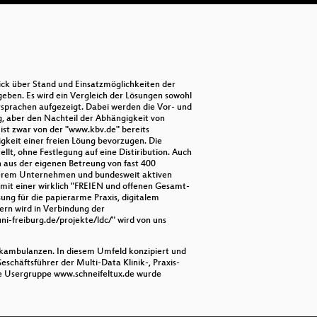
ick über Stand und Einsatzmöglichkeiten der
eben. Es wird ein Vergleich der Lösungen sowohl
sprachen aufgezeigt. Dabei werden die Vor- und
ng, aber den Nachteil der Abhängigkeit von
ist zwar von der "www.kbv.de" bereits
gkeit einer freien Löung bevorzugen. Die
llt, ohne Festlegung auf eine Distiribution. Auch
en aus der eigenen Betreung von fast 400
unserem Unternehmen und bundesweit aktiven
mit einer wirklich "FREIEN und offenen Gesamt-
ng für die papierarme Praxis, digitalem
ern wird in Verbindung der
i-freiburg.de/projekte/ldc/" wird von uns
ikambulanzen. In diesem Umfeld konzipiert und
eschäftsführer der Multi-Data Klinik-, Praxis-
e Usergruppe www.schneifeltux.de wurde