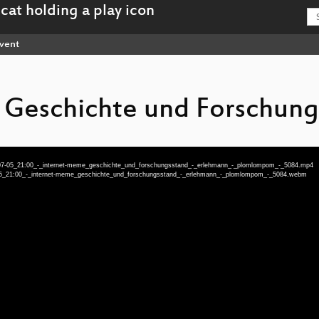
vent
 Geschichte und Forschung
3-07-05_21:00_-_internet-meme_geschichte_und_forschungsstand_-_erlehmann_-_plomlompom_-_5084.mp4
7-05_21:00_-_internet-meme_geschichte_und_forschungsstand_-_erlehmann_-_plomlompom_-_5084.webm