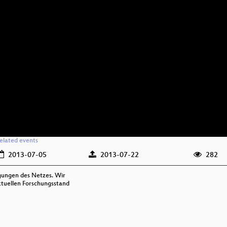
elated events
2013-07-05
2013-07-22
282
gungen des Netzes. Wir
aktuellen Forschungsstand