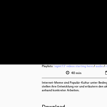
Playlists:
'sigint13' videos starting here
/
audio
/
r
40 min
Internet-Meme sind Populär-Kultur unter Bedin
stellen ihre Entwicklung vor und erläutern den 
anhand konkreter Arbeiten.