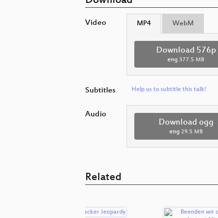
Download
Video
MP4
WebM
Download 576p
eng
377.5 MB
Subtitles
Help us to subtitle this talk!
Audio
Download ogg
eng
29.5 MB
Related