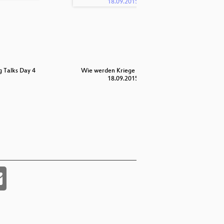
g Talks Day 4
Wie werden Kriege gemacht -
Quantenp
18.09.2015