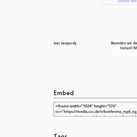
chte
Hacker Jeopardy
Beenden wir de
Instant 
Embed