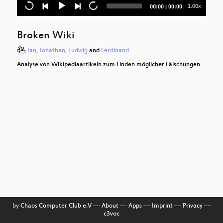
co2lator
Current
Total
1.00x
00:00
|
00:00
time
duration
Erste-Hilfe-App
Broken Wiki
Natureworldly
Jan
,
Jonathan
,
Ludwig
and
Ferdinand
Wie funktioniert ein Mikrofon und wie verwende
Analyse von Wikipediaartikeln zum Finden möglicher Fälschungen
ich es richtig?
Keynote
by
Chaos Computer Club e.V
––
About
––
Apps
––
Imprint
––
Privacy
––
c3voc