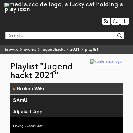
browse
events
jugendhackt
2021
playlist
Playlist "Jugend
hackt 2021"
Audio
Broken Wiki
▶
Player
SAmU
Alpaka LApp
CamCatcher
Playing:
Broken Wiki