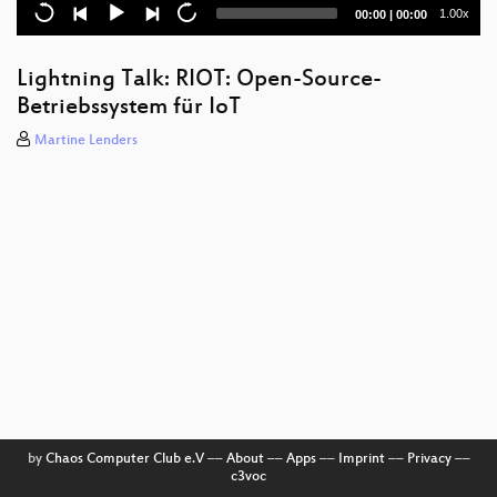
Current
Total
1.00x
00:00
|
00:00
Lightning Talk: Metawahl: Wahl-o-Mat im Remix
time
duration
Verabschiedung
Lightning Talk: RIOT: Open-Source-
Betriebssystem für IoT
VeWote
Martine Lenders
SmartHUD
Presentation Optimizer Tool
NoiseWatch
IsFul
CoffeeTime
Kofferträger
LuPO in „cool“
Mazics
by
Chaos Computer Club e.V
––
About
––
Apps
––
Imprint
––
Privacy
––
c3voc