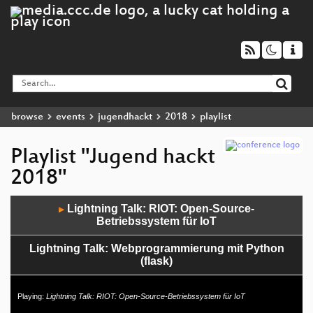
browse
events
jugendhackt
2018
playlist
Playlist "Jugend hackt
2018"
Audio
Lightning Talk: RIOT: Open-Source-
▶
Player
Betriebssystem für IoT
Lightning Talk: Webprogrammierung mit Python
(flask)
Lightning Talk: Radmesser: Messen, wo Autos
Playing:
Lightning Talk: RIOT: Open-Source-Betriebssystem für IoT
Radfahrer eng überholen