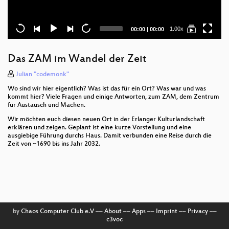
Current
Total
1.00x
00:00
|
00:00
time
duration
Das ZAM im Wandel der Zeit
Julian "codemonk"
Wo sind wir hier eigentlich? Was ist das für ein Ort? Was war und was
kommt hier? Viele Fragen und einige Antworten, zum ZAM, dem Zentrum
für Austausch und Machen.
Wir möchten euch diesen neuen Ort in der Erlanger Kulturlandschaft
erklären und zeigen. Geplant ist eine kurze Vorstellung und eine
ausgiebige Führung durchs Haus. Damit verbunden eine Reise durch die
Zeit von ~1690 bis ins Jahr 2032.
by
Chaos Computer Club e.V
––
About
––
Apps
––
Imprint
––
Privacy
––
c3voc