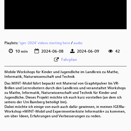
deu 576p (mp4)
deu 576p (webm)
Playlists:
'iger-2024' videos starting here
/
audio
10 min
2024-06-08
2024-06-09
42
Fahrplan
Mobile Workshops für Kinder und Jugendliche im Landkreis zu Mathe,
Informatik, Naturwissenschaft und Technik
Das MINT-Mobil fährt bepackt mit Material von Graphitpulver bis VR-
Brillen und Lernrobotern durch den Landkreis und veranstaltet Workshops
zu Mathe, Informatik, Naturwissenschaft und Technik für Kinder und
Jugendliche. Dieses Projekt möchte ich euch kurz vorstellen (an dem ich
seitens der Uni Bamberg beteiligt bin).
Dabei möchte ich einige von euch auch dafür gewinnen, in meinen IGERla-
Workshop »MINT-Mobil und Experimentierkiste Informatik« zu kommen,
um über Ideen, Erfahrungen und Verbesserungen zu reden.