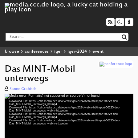
browse
conferences
iger
iger-2024
event
Das MINT-Mobil
unterwegs
Sanne Grabisch
Media error: Format(s) not supported or source(s) not found
Video
Download File: https://cdn.media.ccc.de/events/iger/2024/h264-hd/import-56225-deu-
Player
Das_MINT-Mobil_unterwegs_hd.mp4
Download File: https://cdn.media.ccc.de/events/iger/2024/webm-hd/import-56225-deu-
Das_MINT-Mobil_unterwegs_webm-hd.webm
Download File: https://cdn.media.ccc.de/events/iger/2024/h264-sd/import-56225-deu-
Das_MINT-Mobil_unterwegs_sd.mp4
Download File: https://cdn.media.ccc.de/events/iger/2024/webm-sd/import-56225-deu-
deu 1080p (mp4)
Das_MINT-Mobil_unterwegs_webm-sd.webm
deu 1080p (webm)