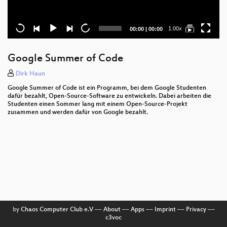
Current
Total
1.00x
00:00
|
00:00
time
duration
Google Summer of Code
Dirk Haun
Google Summer of Code ist ein Programm, bei dem Google Studenten
dafür bezahlt, Open-Source-Software zu entwickeln. Dabei arbeiten die
Studenten einen Sommer lang mit einem Open-Source-Projekt
zusammen und werden dafür von Google bezahlt.
by
Chaos Computer Club e.V
––
About
––
Apps
––
Imprint
––
Privacy
––
c3voc