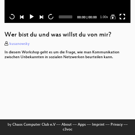
Current
Total
1.00x
00:00
|
00:00
time
duration
Wer bist du und was willst du von mir?
kusanowsky
In diesem Workshop geht es um die Frage, wie man Kommunikation
zwischen Unbekannten in sozialen Netzwerken beurteilen kann.
by
Chaos Computer Club e.V
––
About
––
Apps
––
Imprint
––
Privacy
––
c3voc