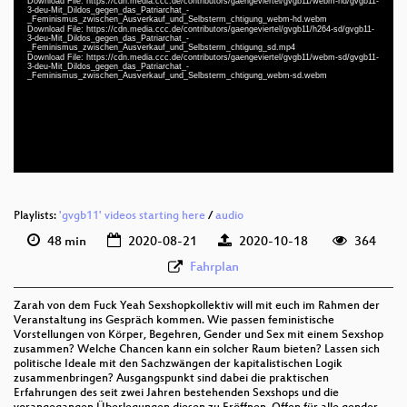
Download File: https://cdn.media.ccc.de/contributors/gaengeviertel/gvgb11/webm-hd/gvgb11-
3-deu-Mit_Dildos_gegen_das_Patriarchat_-
_Feminismus_zwischen_Ausverkauf_und_Selbsterm_chtigung_webm-hd.webm
Download File: https://cdn.media.ccc.de/contributors/gaengeviertel/gvgb11/h264-sd/gvgb11-
3-deu-Mit_Dildos_gegen_das_Patriarchat_-
deu 1080p (mp4)
_Feminismus_zwischen_Ausverkauf_und_Selbsterm_chtigung_sd.mp4
Download File: https://cdn.media.ccc.de/contributors/gaengeviertel/gvgb11/webm-sd/gvgb11-
deu 1080p (webm)
3-deu-Mit_Dildos_gegen_das_Patriarchat_-
_Feminismus_zwischen_Ausverkauf_und_Selbsterm_chtigung_webm-sd.webm
deu 576p (mp4)
deu 576p (webm)
Playlists:
'gvgb11' videos starting here
/
audio
48 min
2020-08-21
2020-10-18
364
Fahrplan
Zarah von dem Fuck Yeah Sexshopkollektiv will mit euch im Rahmen der
Veranstaltung ins Gespräch kommen. Wie passen feministische
Vorstellungen von Körper, Begehren, Gender und Sex mit einem Sexshop
zusammen? Welche Chancen kann ein solcher Raum bieten? Lassen sich
politische Ideale mit den Sachzwängen der kapitalistischen Logik
zusammenbringen? Ausgangspunkt sind dabei die praktischen
Erfahrungen des seit zwei Jahren bestehenden Sexshops und die