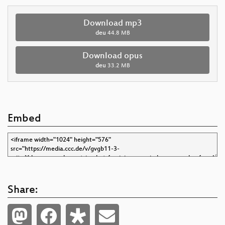
Download mp3
deu
44.8 MB
Download opus
deu
33.2 MB
Embed
Share: