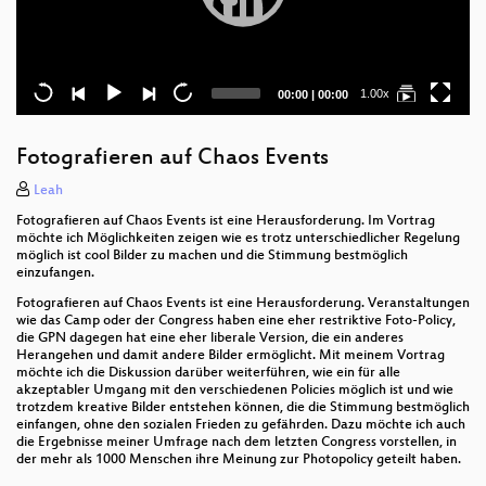
Current
Total
1.00x
00:00
|
00:00
time
duration
Fotografieren auf Chaos Events
Leah
Fotografieren auf Chaos Events ist eine Herausforderung. Im Vortrag
möchte ich Möglichkeiten zeigen wie es trotz unterschiedlicher Regelung
möglich ist cool Bilder zu machen und die Stimmung bestmöglich
einzufangen.
Fotografieren auf Chaos Events ist eine Herausforderung. Veranstaltungen
wie das Camp oder der Congress haben eine eher restriktive Foto-Policy,
die GPN dagegen hat eine eher liberale Version, die ein anderes
Herangehen und damit andere Bilder ermöglicht. Mit meinem Vortrag
möchte ich die Diskussion darüber weiterführen, wie ein für alle
akzeptabler Umgang mit den verschiedenen Policies möglich ist und wie
trotzdem kreative Bilder entstehen können, die die Stimmung bestmöglich
einfangen, ohne den sozialen Frieden zu gefährden. Dazu möchte ich auch
die Ergebnisse meiner Umfrage nach dem letzten Congress vorstellen, in
der mehr als 1000 Menschen ihre Meinung zur Photopolicy geteilt haben.