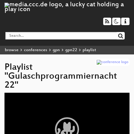
browse
conferences
gpn
gpn22
playlist
Playlist
"Gulaschprogrammiernacht
22"
Video
Player