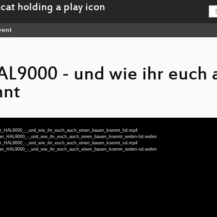
vent
L9000 - und wie ihr euch 
nnt
ener_HAL9000_-_und_wie_ihr_euch_auch_einen_bauen_koennt_hd.mp4
igener_HAL9000_-_und_wie_ihr_euch_auch_einen_bauen_koennt_webm-hd.webm
ener_HAL9000_-_und_wie_ihr_euch_auch_einen_bauen_koennt_sd.mp4
igener_HAL9000_-_und_wie_ihr_euch_auch_einen_bauen_koennt_webm-sd.webm