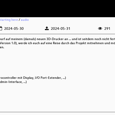
starting here
/
audio
2024-05-30
2024-05-31
291
wurf auf meinem (damals) neuen 3D-Drucker an ... und ist seitdem noch nicht fe
Version 1.0), werde ich euch auf eine Reise durch das Projekt mitnehmen und mög
en.
ontroller mit Display, I/O Port-Extender, ...)
min-Interface, ...)