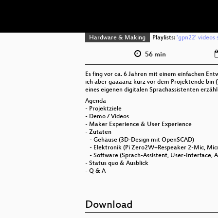
Hardware & Making
Playlists:
'gpn22' videos 
56 min
Es fing vor ca. 6 Jahren mit einem einfachen Ent
ich aber gaaaanz kurz vor dem Projektende bin (
eines eigenen digitalen Sprachassistenten erzähl
Agenda
- Projektziele
- Demo / Videos
- Maker Experience & User Experience
- Zutaten
- Gehäuse (3D-Design mit OpenSCAD)
- Elektronik (Pi Zero2W+Respeaker 2-Mic, Microc
- Software (Sprach-Assistent, User-Interface, Ad
- Status quo & Ausblick
- Q & A
Download