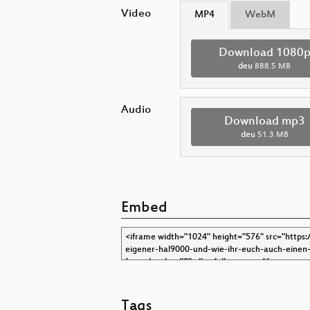
Video
MP4
WebM
Download 1080
deu
888.5 MB
Audio
Download mp3
deu
51.3 MB
Embed
Tags