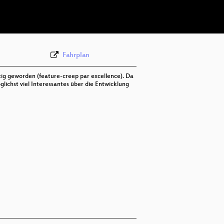
deu 576p (webm)
Fahrplan
rtig geworden (feature-creep par excellence). Da
lichst viel Interessantes über die Entwicklung