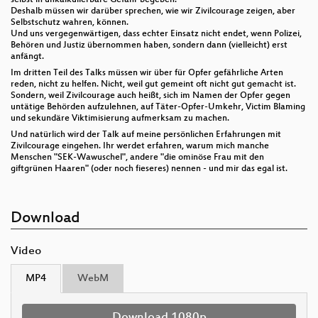
Deshalb müssen wir darüber sprechen, wie wir Zivilcourage zeigen, aber
Selbstschutz wahren, können.
Und uns vergegenwärtigen, dass echter Einsatz nicht endet, wenn Polizei,
Behören und Justiz übernommen haben, sondern dann (vielleicht) erst
anfängt.
Im dritten Teil des Talks müssen wir über für Opfer gefährliche Arten
reden, nicht zu helfen. Nicht, weil gut gemeint oft nicht gut gemacht ist.
Sondern, weil Zivilcourage auch heißt, sich im Namen der Opfer gegen
untätige Behörden aufzulehnen, auf Täter-Opfer-Umkehr, Victim Blaming
und sekundäre Viktimisierung aufmerksam zu machen.
Und natürlich wird der Talk auf meine persönlichen Erfahrungen mit
Zivilcourage eingehen. Ihr werdet erfahren, warum mich manche
Menschen "SEK-Wawuschel", andere "die ominöse Frau mit den
giftgrünen Haaren" (oder noch fieseres) nennen - und mir das egal ist.
Download
Video
MP4
WebM
Download 1080p