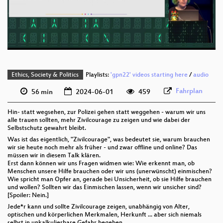
deu 576p (mp4)
deu 576p (webm)
Ethics, Society & Politics
Playlists:
'gpn22' videos starting here
/
audio
Fahrplan
56 min
2024-06-01
459
Hin- statt wegsehen, zur Polizei gehen statt weggehen - warum wir uns
alle trauen sollten, mehr Zivilcourage zu zeigen und wie dabei der
Selbstschutz gewahrt bleibt.
Was ist das eigentlich, "Zivilcourage", was bedeutet sie, warum brauchen
wir sie heute noch mehr als früher - und zwar offline und online? Das
müssen wir in diesem Talk klären.
Erst dann können wir uns Fragen widmen wie: Wie erkennt man, ob
Menschen unsere Hilfe brauchen oder wir uns (unerwünscht) einmischen?
Wie spricht man Opfer an, gerade bei Unsicherheit, ob sie Hilfe brauchen
und wollen? Sollten wir das Einmischen lassen, wenn wir unsicher sind?
[Spoiler: Nein.]
Jede*r kann und sollte Zivilcourage zeigen, unabhängig von Alter,
optischen und körperlichen Merkmalen, Herkunft ... aber sich niemals
selbst in unkalkulierbare Gefahr begeben.