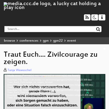
browse
conferences
gpn
gpn22
event
Traut Euch.... Zivilcourage zu
zeigen.
Tanja Wawuschel
Media error: Format(s) not supported or source(s) not found
Video
Download File: https://cdn.media.ccc.de/events/gpn/gpn22/h264-hd/gpn22-309-deu-
Player
Traut_Euch_Zivilcourage_zu_zeigen_hd.mp4
Download File: https://cdn.media.ccc.de/events/gpn/gpn22/webm-hd/gpn22-309-deu-
Traut_Euch_Zivilcourage_zu_zeigen_webm-hd.webm
Download File: https://cdn.media.ccc.de/events/gpn/gpn22/h264-sd/gpn22-309-deu-
Traut_Euch_Zivilcourage_zu_zeigen_sd.mp4
Download File: https://cdn.media.ccc.de/events/gpn/gpn22/webm-sd/gpn22-309-deu-
deu 1080p (mp4)
Traut_Euch_Zivilcourage_zu_zeigen_webm-sd.webm
deu 1080p (webm)