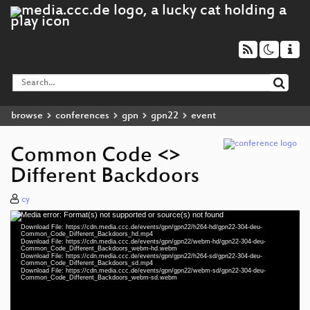
browse
conferences
gpn
gpn22
event
Common Code <>
Different Backdoors
cy
Media error: Format(s) not supported or source(s) not found
Video
Download File: https://cdn.media.ccc.de/events/gpn/gpn22/h264-hd/gpn22-304-deu-
Player
Common_Code_Different_Backdoors_hd.mp4
Download File: https://cdn.media.ccc.de/events/gpn/gpn22/webm-hd/gpn22-304-deu-
Common_Code_Different_Backdoors_webm-hd.webm
Download File: https://cdn.media.ccc.de/events/gpn/gpn22/h264-sd/gpn22-304-deu-
Common_Code_Different_Backdoors_sd.mp4
Download File: https://cdn.media.ccc.de/events/gpn/gpn22/webm-sd/gpn22-304-deu-
deu 1080p (mp4)
Common_Code_Different_Backdoors_webm-sd.webm
deu 1080p (webm)