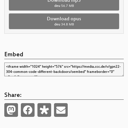
Download mp3
deu
56.7 MB
Download opus
deu
34.8 MB
Embed
Share: