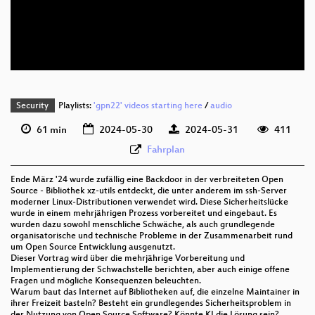
deu 576p (mp4)
deu 576p (webm)
Security
Playlists:
'gpn22' videos starting here
/
audio
61 min
2024-05-30
2024-05-31
411
Fahrplan
Ende März '24 wurde zufällig eine Backdoor in der verbreiteten Open
Source - Bibliothek xz-utils entdeckt, die unter anderem im ssh-Server
moderner Linux-Distributionen verwendet wird. Diese Sicherheitslücke
wurde in einem mehrjährigen Prozess vorbereitet und eingebaut. Es
wurden dazu sowohl menschliche Schwäche, als auch grundlegende
organisatorische und technische Probleme in der Zusammenarbeit rund
um Open Source Entwicklung ausgenutzt.
Dieser Vortrag wird über die mehrjährige Vorbereitung und
Implementierung der Schwachstelle berichten, aber auch einige offene
Fragen und mögliche Konsequenzen beleuchten.
Warum baut das Internet auf Bibliotheken auf, die einzelne Maintainer in
ihrer Freizeit basteln? Besteht ein grundlegendes Sicherheitsproblem in
der Nutzung von Open Source Software? Könnte KI die Lösung sein?