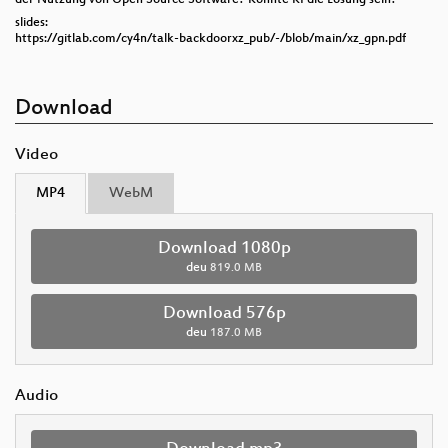
slides:
https://gitlab.com/cy4n/talk-backdoorxz_pub/-/blob/main/xz_gpn.pdf
Download
Video
MP4
WebM
Download 1080p
deu
819.0 MB
Download 576p
deu
187.0 MB
Audio