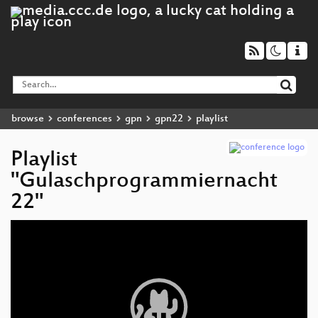
browse
conferences
gpn
gpn22
playlist
Playlist
"Gulaschprogrammiernacht
22"
Video
Player