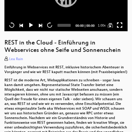
Current
Total
1.00x
00:00
|
00:00
time
duration
REST in the Cloud - Einführung in
Webservices ohne Seife und Sonnenschein
Lea Rain
Einführung in Webservices mit REST, inklusive historischem Abenteuer in
Vorgänger und wie wir REST kaputt machen können (mit Praxisbeispielen!)
REST ist die moderne Art, Webapplikationen zu schreiben - sogar Java
kann damit umgehen. Representational State Transfer bietet eine
Möglichkeit, dass wir nicht nur statische Webseiten anschauen, sondern
interagieren können, ohne uns mit Javascript befassen zu müssen (ein
Quell der Freude für einen eigenen Talk - oder sieben). Wir schauen uns
an, was REST ist und wie wir es verwenden, ohne Einschlafpotential. Die
etwas eingestaubte Seife aka Webservices mit SOAP und WSDL schauen
wir uns aus historischen Gründen an, genauso wie RPC unter etwas
Sonnenschein. Nachdem wir ein Grundverständnis von Historie und
Funktionsweise von REST gewonnen haben, finden wir kreative Wege, sie
einer unbeabsichtigten Verwendung zuzuführen, die sicherheitsbedenklich