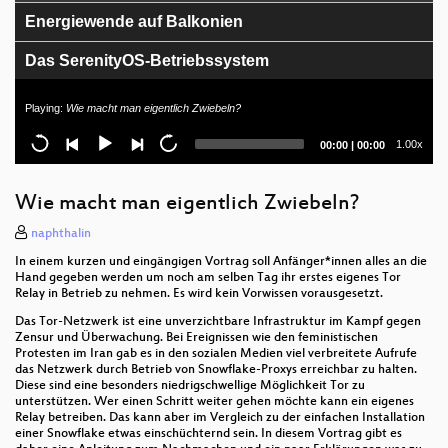
Energiewende auf Balkonien
Das SerenityOS-Betriebssystem
Aus neu mach' alt: Mini-Retro-Arcade auf ESP32-
Playing:
Wie macht man eigentlich Zwiebeln?
Basis
Current
Total
1.00x
00:00
|
00:00
█████haus - WTF happened?
time
duration
Internet für ein Pfadfinderlager in Brandenburg
Wie macht man eigentlich Zwiebeln?
Cutting the Onion – The Tor Protocol
naphthalin
In einem kurzen und eingängigen Vortrag soll Anfänger*innen alles an die
Solarversorgung auf Open Air (Chaos) Events und
Hand gegeben werden um noch am selben Tag ihr erstes eigenes Tor
macht das überhaupt sinn.
Relay in Betrieb zu nehmen. Es wird kein Vorwissen vorausgesetzt.
Das Tor-Netzwerk ist eine unverzichtbare Infrastruktur im Kampf gegen
Forschungsdateninfrastruktur und
Zensur und Überwachung. Bei Ereignissen wie den feministischen
Langzeitarchivierung
Protesten im Iran gab es in den sozialen Medien viel verbreitete Aufrufe
das Netzwerk durch Betrieb von Snowflake-Proxys erreichbar zu halten.
Diese sind eine besonders niedrigschwellige Möglichkeit Tor zu
Deutschland in der matrix
unterstützen. Wer einen Schritt weiter gehen möchte kann ein eigenes
Relay betreiben. Das kann aber im Vergleich zu der einfachen Installation
Opening
einer Snowflake etwas einschüchternd sein. In diesem Vortrag gibt es